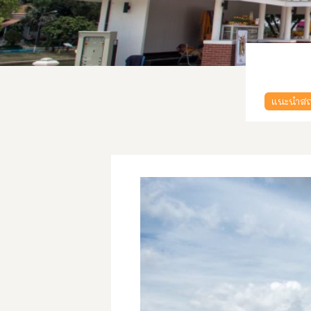
แนะนำสถา