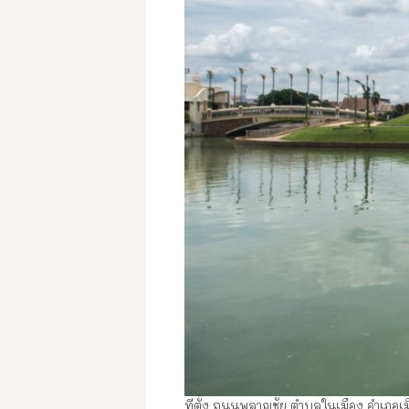
ที่ตั้ง ถนนพลาญชัย ตำบลในเมือง อำเภอเมื