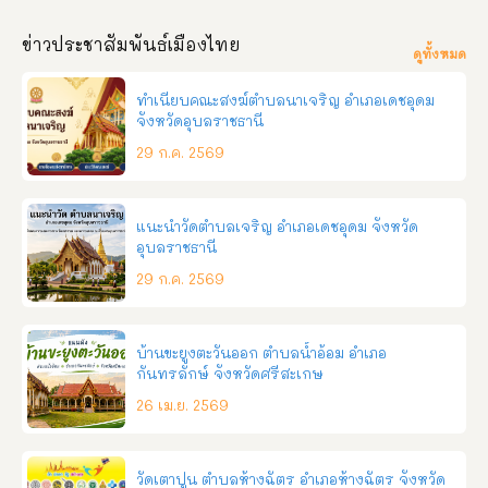
ข่าวประชาสัมพันธ์เมืองไทย
ดูทั้งหมด
ทำเนียบคณะสงฆ์ตำบลนาเจริญ อำเภอเดชอุดม
จังหวัดอุบลราชธานี
29 ก.ค. 2569
แนะนำวัดตำบลเจริญ อำเภอเดชอุดม จังหวัด
อุบลราชธานี
29 ก.ค. 2569
บ้านขะยูงตะวันออก ตำบลน้ำอ้อม อำเภอ
กันทรลักษ์ จังหวัดศรีสะเกษ
26 เม.ย. 2569
วัดเตาปูน ตำบลห้างฉัตร อำเภอห้างฉัตร จังหวัด