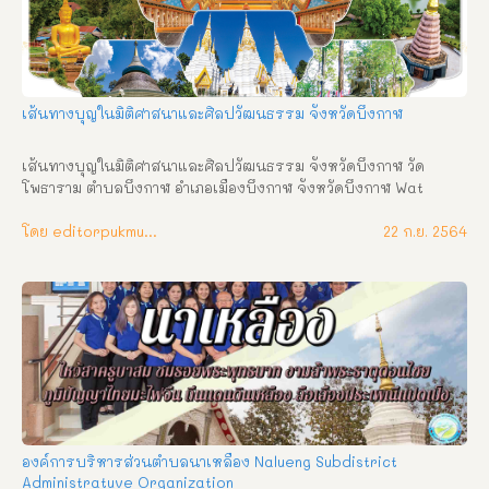
เส้นทางบุญในมิติศาสนาและศิลปวัฒนธรรม จังหวัดบึงกาฬ
เส้นทางบุญในมิติศาสนาและศิลปวัฒนธรรม จังหวัดบึงกาฬ วัด
โพธาราม ตำบลบึงกาฬ อำเภอเมืองบึงกาฬ จังหวัดบึงกาฬ Wat 
Photharam Bueng Kan Subdistrict, Mueang Bueng Kan 
District, Bueng Kan Province ความเป็นมา วัดโพธาราม ตั้งอยู่เลข
โดย editorpukmudmuangthai
22 ก.ย. 2564
ที่ ๑๙๙ บ้านท่าไคร้ หมู่ที่ ๕ ตำบลบึงกาฬ อำเภอเมืองบึงกาฬ จังหวัด
บึงกาฬ สังกัดคณะสงฆ์มหานิกาย ที่ดินตั้งวัดมีเนื้อที่ ๒๒ ไร่ ๒ งาน วัด
โพธาราม สร้างเมื่อปี พ.ศ. ๒๓๐๐ ชาวบ้านเรียกว่า วัดบ้านท่าไคร้ เดิม
ชื่อวัดโพธิ์ศรี ต่อมา พ.ศ. ๒๔๘๖ ได้เปลี่ยนชื่อวัดเป็นวัดโพธาราม ได้รับ
พระราชทานวิสุงคามสีมา เมื่อปี พ.ศ. ๒๓๐๘ เขตวิสุงคามสีมา กว้าง ๒๐ 
เมตร ยาว ๔๐ เมตร ปูชนียวัตถุสำคัญ ๑. พระพุทธรูปพระประธาน หน้า
ตักกว้าง ๑.๖๐ เมตร สูง ๒.๑๐ เมตร  สร้างด้วยอิฐถือปูน ๒. หลวงพ่อ
พระใหญ่ เป็นพระพุทธรูปฉาบปูนศิลปะเชียงแสน ปางมารวิชัย ชาว
บ้านเรียก หลวงพ่อใหญ่วัดบ้านท่าไคร้ หน้าตักกว้าง ๒ เมตร พระหัตถ์
ซ้ายหงายวางบนหน้าตัก พระหัตถ์ขวาคว่ำวางทับพระชานุนิ้วพระหัตถ์
องค์การบริหารส่วนตำบลนาเหลือง Nalueng Subdistrict
ทั้ง ๕ เหยียดลงอย่างมีระเบียบ เหมือนพระพุทธรูปทั่วไปประดิษฐาน
Administratuve Organization