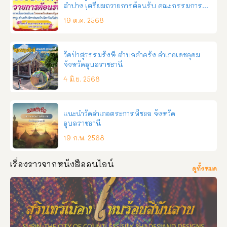
ลำปาง เตรียมถวายการต้อนรับ คณะกรรมการ
ตรวจเยี่ยม วัดประเมินผล วัดประชารัฐสร้างสุข
19 ต.ค. 2568
คณะสงฆ์ภาค ๖
วัดป่าสุธรรมรังษี ตำบลคำครั่ง อำเภอเดชอุดม
จังหวัดอุบลราชธานี
4 มิ.ย. 2568
แนะนำวัดอำเภอตระการพืชผล จังหวัด
อุบลราชธานี
19 ก.พ. 2568
เรื่องราวจากหนังสืออนไลน์
ดูทั้งหมด