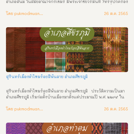
อำเภอสนม ในสมัยอาณาจักรเขมร มีพระเจ้าชัยวรมันที่ 7ทรงปกครอง
อาณาจักรและแผ่ขยายอาณาเขต โดยการสร้างปราสาท โดยที่อำเภอ
สนมก็อีกแห่งหนึ่ง โดยสันนิษฐานว่าอาจเคยเมืองหรือหมู่บ้านขนาด
โดย pukmodmuangthai
26 ต.ค. 2565
ใหญ่มาก่อน แต่เมื่อเวลาผ่านไป 1,200 ปี ปราสาทก็ถูกทิ้งร้าง จนเมื่อ
ในปีพ.ศ. 2425 ในรัชสมัยพระบาทสมเด็จพระจุลจอมเกล้าเจ้าอยู่
หัว(2411 – 2453) ฝ่ายเมืองรัตนบุรี(ขณะนั้นขึ้นต่อเมืองพิมาย)ได้เกิด
วิวาทกัน หลวงจินดานุรักษ์(ท้าวอุทา หรือท้าวอุดทา หลวงจินดา
รักษ์)) บุตรพระศรีนครชัย เจ้าเมืองรัตนบุรีคนเก่า ได้นำบัญชีหาง
ว่าว กรมการขุนหมื่นตัวเลขของพระศรีนครชัย ผู้เป็นบิดา รวม 500 
คนเศษ ซึ่งเป็นราษฎรจากบ้านหวาย (รัตนบุรี) บ้านผือ บ้านไผ่ บ้าน
ช่อง บ้าน นาวอง บ้านแก บ้านจ้อ บ้านทับ บ้านโพธิ์ ไปตั้งอยู่ที่บ้าน
หนองสนม แขวงเมืองรัตนบุรี ได้ไปร้องทุกข์ ณ ศาลาว่าการลูกขุน 
กล่าวหาว่า พระศรีนครชัยเจ้าเมืองรัตนบุรีคนเก่ากดขี่ข่มเหงได้รับ
สุรินทร์เมืองผ้าไหมร้อยสีพันลาย อำเภอศีขรภูมิ
ความเดือดร้อน จะขอสมัครไปขึ้นกับเมืองสุรินทร์ จึงมีตราโปรด
เกล้าฯให้พระยาสุรินทร์ภักดีศรีไผทสมันต์(ม่วง) รับหลวงจินดานุรักษ์
สุรินทร์เมืองผ้าไหมร้อยสีพันลาย อำเภอศีขรภูมิ   ประวัติความเป็นมา 
และขุนหมื่นตัวเลขให้ […]
อำเภอศีขรภูมิ เริ่มก่อตั้งบ้านเมืองมาตั้งแต่ประมาณปี พ.ศ. ๒๒๙๕ ใน
สมัยกรุงศรีอยุธยา ตอนปลายโดยมี “เชียงไชย” เป็นหัวหน้าผู้ปกครอง 
ซึ่งต่อมาภายหลังได้ประกอบความดีความชอบในการปกครองราษฎร
โดย pukmodmuangthai
26 ต.ค. 2565
ให้ได้อยู่เย็นเป็นสุขจึงได้รับพระราชทานบรรดาศักดิ์เป็น “ขุนไชย
สุริยง”กองนอก และได้รับเลื่อนเป็น “หลวงไชยสุริยง” กองนอก ตาม
ลำดับ ชาวอำเภอศีขรภูมิจึงถือว่า “หลวงไชยสุริยง” (เชียงไชย) เป็นเจ้า
เมืองศีขรภูมิคนแรก และเป็นผู้คุณูปการต่อการวางรากฐานการ