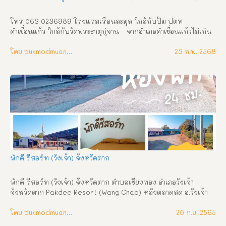
โทร 063 0236989 โรงแรมเรือนละมุล-ใกล้กับปั้ม ปตท 
คำเขื่อนแก้ว-ใกล้กับวัดพระธาตุกู่จาน– จากอำเภอคำเขื่อนแก้วไม่เกิน 
2 กิโลเมตร ไปทางจังหวัดอุบลราชธานีห้องพักมี 2 แบบ-ห้องเตี่ยง
เดี่ยว ราคา 400บาท/คืน-ห้องเตียงคู่ ราคา 500บาท/คืน พักผ่อน ผ่อน
โดย pukmodmuangthai
23 ก.พ. 2568
คลาย และเพลิดเพลิน ณ โรงแรมเรือนละมุล ที่พักสบาย สะอาด 
บรรยากาศเงียบสงบ
พักดี รีสอร์ท (วังเจ้า) จังหวัดตาก
พักดี รีสอร์ท (วังเจ้า) จังหวัดตาก ตำบลเชียงทอง อำเภอวังเจ้า 
จังหวัดตาก Pakdee Resort (Wang Chao) หลังตลาดสด อ.วังเจ้า 
จ.ตาก เข้าซอยข้างแว่นท็อปเจริญ เข้าไป 500 เมตร ช้ายมือ 088 
-5576917 081-8703602 บริการห้อง พักรายวัน / รายเดือน สิ่ง
โดย pukmodmuangthai
20 ก.ย. 2565
อำนวยความสะดวกและสถานที่ใกล้เคียง  