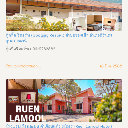
กุ๊กกิ๊ก รีสอร์ท (Googgig Resort) ตำบลช่องเม็ก อำเภอสิรินธร
อุบลราชธานี
กุ๊กกิ๊กรีสอร์ท 094-9782882
โดย pukmodmuangthai
18 มี.ค. 2568
โรงแรมเรือนละมุน คำเขื่อนแก้ว ยโสธร (Ruen Lamool Hotel)