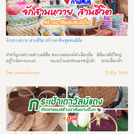
จักสานหวาย สานชีวิต สร้างอาชีพชุมชนอิตื้อ
คำขวัญเทศบาลตำบลอิตื้อ หลวงพ่อองค์ดำเลื่องลือ   อิตื้อเจดีย์ใหญ่  
อยู่ใกล้ดงระแนง            ทะเลบัวแดงหนองหญ้าม้า     สวยเฟื่องฟ้า
นามหนองทุ่ม   กลุ่มจักสาน หวายไม้ไผ่             เห็ดปลอดภัยสินค้าดี  
       ประชาสามัคคีมีความสุข กลุ่มเรียนรู้ที่โดดเด่นของ  เทศบาล
โดย pukmudteam
22 มิ.ย. 2564
ตำบลอิตื้อ กลุ่มจักสาน หวาย ไม้ไผ่ บ้านดอนขี หมู่ที่ 5  บ้านดอน
สวรรค์ หมู่ที่  6   บ้านหนองแวงบ่อแก้ว หมู่ที่ 10  เกิดจากการรวม
กลุ่มกันขึ้นในชุมชนและหมู่บ้านที่นำเอาภูมิปัญญาด้านการจักสาน ที่มี
มาตั้งแต่บรรพบุรุษ มาถ่ายทอดให้ลูกหลานได้ฝึกฝน เรียนรู้ร่วมกัน 
และร่วมกันพัฒนาการผลิต วัสดุที่ใช้คือหวาย  และ ไม้ไผ่  ที่นำมา
จักสาน นำมาผลิตเป็นของฝาก/ของที่ระลึกประจำหมู่บ้านเพื่อเป็นการ
ขยายเครือข่าย และทำให้มีรายได้มาสู่ครอบครัวและชุมชน สนใจสั่งชื้อ
ผลิตภัณฑ์จักสานไม้ไผ่ หมู่ที่ 6 หัวหน้ากลุ่ม นายประมูล  สีไตรเฮือง 
เบอร์โทร 088 – 5113352  สนใจสั่งชื้อผลิตภัณฑ์จักสานหวาย หมู่ที่ 
10 หัวหน้ากลุ่ม นายทองดี   ภูครองทุ่ง เบอร์โทร  087 – 4921913  