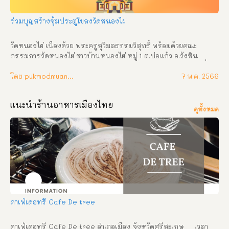
ร่วมบุญสร้างซุ้มประตูโขลงวัดหนองไผ่
วัดหนองไผ่ เนื่องด้วย พระครูสุวิมลธรรมวิสุทธิ์ พร้อมด้วยคณะ
กรรมการวัดหนองไผ่ ชาวบ้านหนองไผ่ หมู่ 1 ต.บ่อแก้ว อ.วังหิน 
จ.ศรีสะเกษ ได้ตกลงกันจัดงานผ้าป่าสามัคคีบูชาครูบูรพาจารย์ เพื่อ
สมทบทุนสร้างซุ้มประตูโขง วัดหนองไผ่ แต่ยังขาดทุนทรัพย์จำนวน
โดย pukmodmuangthai
7 พ.ค. 2566
มาก โดยในปีนี้ พี่น้องชาวบ้านทุกท่าน ร่วมกันเป็นเจ้าภาพ จึงขอเรียน
เชิญสาธุชนผู้ใจบุญร่วมบริจาคทำบุญผ้าป่าสามัคคีบูชาครูบูรพาจารย์ 
แนะนำร้านอาหารเมืองไทย
ในวันศุกร์ – เสาร์ ที่ 2 – 3 มิถุนายน พ.ศ. 2566 นี้ ขออำนาจคุณพระ
ดูทั้งหมด
ศรีรัตนตรัยและสิ่งศักดิ์สิทธิ์ทั้งหลายจงดลบันดาลให้ท่านและ
ครอบครัวที่ได้ร่วมทำบุญกฐินสามัคคี ในครั้งนี้จงประสบสุข สิริ
สวัสดิ์ พิพัฒนมงคลสัมฤทธิ์อัตผล ด้วย ลาภ ยศ สุข สรรเสริญพร้อม
จตุรตธพรชัย 4 ประการ คือ อายุ วรรณะ สุขะ พละ ปฏิภาณธนสาร
สมบัติ ตลอดไป ติดต่อประสานงานได้ที่ วัดหนองไผ่ โทร. 087-
0271243 , 082-1300229 กำหนดการ วันศุกร์ ที่ 2 มิถุนายน พ.ศ. 
2566 (ขึ้น 14 ค่ำ เดือน 7) เวลา 08.00 น. ตั้งองค์ผ้าป่าสามัคคี ณ ศาลา
นาบุญวัดหนองไผ่ เวลา 09.00 น. พิธีบวงสรวงบูชาครูบูรพาจารย์ 
เวลา 09.00 น. พระสงฆ์ 9 รูป เจริญพระพุทธมนต์ วันเสาร์ ที่ 3 
คาเฟ่เดอทรี Cafe De tree
มิถุนายน พ.ศ.  […]
คาเฟ่เดอทรี Cafe De tree อำเภอเมือง จังหวัดศรีสะเกษ     เวลา