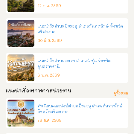
ขอนแก่น ช่องทางการติดต่อ โทร:090-3413801,093–7933700 
27 ก.ค. 2569
Facebook: ที่พักเขาสวนกวาง โรงแรมเวลล์เฮ้าส์  
แนะนำวัดตำบลบึงมะลู อำเภอกันทรลักษ์ จังหวัด
ศรีสะเกษ
30 มิ.ย. 2569
แนะนำวัดตำบลตะเกา อำเภอน้ำขุ่น จังหวัด
อุบลราชธานี
6 พ.ค. 2569
แนะนำเรื่องราวจากหน่วยงาน
ดูทั้งหมด
ทำเนียบคณะสงฆ์ตำบลบึงมะลู อำเภอกันทรลักษ์
จังหวัดศรีสะเกษ
26 ก.ค. 2569