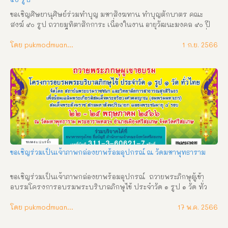
ขอเชิญศิษยานุศิษย์ร่วมทำบุญ มหาสังฆทาน ทำบุญตักบาตร คณะ
สงฆ์ ๕๐ รูป ถวายมุทิตาสักการะ เนื่องในงาน อายุวัฒนะมงคล ๕๐ ปี 
พระครูวินัยธรศักดิ์มนตรี  ปภสฺสโร (พระอาจารย์โชติ) วันจันทร์ที่ 
๑๑ กันยายน ๒๕๖๖  ณ วัดศรีสมบูรณ์รัตนาราม  บ้านหนองแคน 
โดย pukmodmuangthai
1 ก.ย. 2566
ตำบลสำโรง อำเภออุทุมพรพิสัย จังหวัดศรีสะเกษ
ขอเชิญร่วมเป็นเจ้าภาพกล่องยาพร้อมอุปกรณ์ ณ วัดมหาพุทธาราม
ขอเชิญร่วมเป็นเจ้าภาพกล่องยาพร้อมอุปกรณ์  ถวายพระภิกษุผู้เข้า
อบรมโครงการอบรมพระบริบาลภิกษุไข้ ประจำวัด ๑ รูป ๑ วัด ทั่ว
ไทย จัดโดย สถาบันพระบรมราชชนกและวิทยาลัยการสาธารณสุขสิ
รินธร เพื่อน้อมเฉลิมพระเกียรติ สมเด็จพระอริยวงศาคตญาณ (อมฺ
โดย pukmodmuangthai
17 พ.ค. 2566
พรมมหาเถร) สมเด็จพระสังฆราช สกลมหาสังฆปรินายก ฉลองพระ
ชนมายุ ๘ รอบ ๒๒ – ๒๕ พฤษภาคม ๒๕๖๖ ณ วัดมหาพุทธาราม พระ