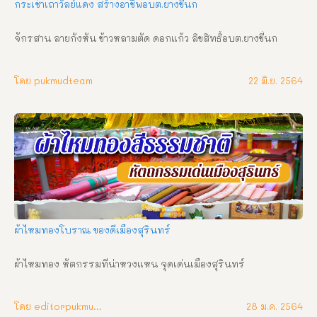
กระเช้าเถาวัลย์แดง สร้างอาชีพอบต.ยางขี้นก
จักรสาน ลายกังหัน ข้าวหลามตัด ดอกแก้ว ลิขสิทธิ์อบต.ยางขี้นก
โดย pukmudteam
22 มิ.ย. 2564
ผ้าไหมทองโบราณ ของดีเมืองสุรินทร์
ผ้าไหมทอง หัตกรรมที่น่าหวงแหน จุดเด่นเมืองสุรินทร์
โดย editorpukmudmuangthai
28 ม.ค. 2564