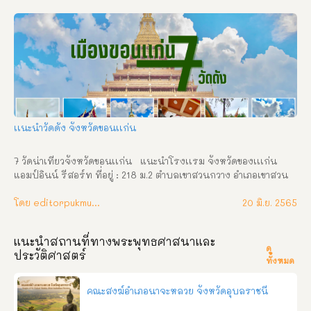
เเนะนำวัดดัง จังหวัดขอนเเก่น
7 วัดน่าเที่ยวจังหวัดขอนเเก่น   แนะนำโรงเเรม จังหวัดของเเเก่น 
แอมป์อินน์ รีสอร์ท ที่อยู่ : 218 ม.2 ตำบลเขาสวนกวาง อำเภอเขาสวน
กวาง จังหวัดขอนแก่น ช่องทางการติดต่อ : โทร: 061-2824891,098-
6257981 Facebook: แอมป์อินน์ รีสอร์ท Line ID: ampinresort 
โดย editorpukmudmuangthai
20 มิ.ย. 2565
วัดเเนะนำ ที่มามาขอนเเก่นเเล้วไม่ควรพลาด     วัดพระธาตุหนองเเวง 
    วัดพระบาทภูคำพาน     วัดป่าภูพานคำ     วัดเขื่อนอุบลรัฐ     วัด
แนะนำสถานที่ทางพระพุทธศาสนาและ
ศิริชัยมงคล   วัดหนองกุง     วัดเทพปูรณาราม     แนะนำโรงเเรม จัง
ดู
ประวัติศาสตร์
หวัดขอนเเก่น   โรงเเรมอาดำรีสอร์ท สนใจติดต่อสอบถาม/ขอจอง
ทั้งหมด
ห้องพัก โทร    : 084-4035987    : 089-7100798 Line ID : 
0897100798 Facebook : อาดัม รีสอร์ท   โรงเเรมเวลล์เฮ้า ที่อยู่: 
คณะสงฆ์อำเภอนาจะหลวย จังหวัดอุบลราชนี
เลขที่ 413 – 417 ตำบลเขาสวนกวาง อำเภอเขาสวนกวาง จังหวัด