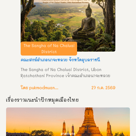
The Sangha of Na Chaluai
District
คณะสงฆ์อำเภอนาจะหลวย จังหวัดอุบลราชนี
The Sangha of Na Chaluai District, Ubon 
Ratchathani Province เจ้าคณะอำเภอนาจะหลวย 
ชื่อ พระครูปริยัติวัชรชัยธรรม  ธีรธมฺโม ตำแหน่ง เจ้า
อาวาสวัดราษฎร์/เจ้าคณะอำเภอนาจะหลวย ที่อยู่ วัด
โดย pukmodmuangthai
27 ก.ค. 2569
ป่านาจะหลวย ตำบลนาจะหลวย อำเภอนาจะหลวย 
เรื่องราวแนะนำปักหมุดเมืองไทย
จังหวัดอุบลราชธานี รองเจ้าคณะอำเภอนาจะหลวย 
ชื่อ พรครูชาครภัทโรบล ชาครธมฺโม ตำแหน่ง เจ้า
อาวาสวัดราษฎร์ / รองเจ้าคณะอำเภอนาจะหลวย ที่
อยู่ วัดโนนสวาง ตำบลพรสรรค์ อำเภอนาจะหลวย 
จังหวัดอุบลราชธานี คณะสงฆ์ตำบลนาจะหลวยเขต ๑ 
เจ้าคณะตำบลนาจะหลวย เขต ๑  ชื่อ พระครูอุดมวีร
ภาคกลาง