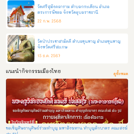
วัดศรีสุมังคลาราม ตำบลกระเดียน อำเภอ
ตระการพืชผล จังหวัดอุบลราชธานี
22 ก.พ. 2568
วัดป่าประชาสามัคคี ตำบลขุนหาญ อำเภอขุนหาญ
จังหวัดศรีสะเกษ
15 ธ.ค. 2567
แนะนำกิจกรรมเมืองไทย
ดูทั้งหมด
ขอเชิญศิษยานุศิษย์ร่วมทำบุญ มหาสังฆทาน ทำบุญตักบาตร คณะสงฆ์
๕๐ รูป