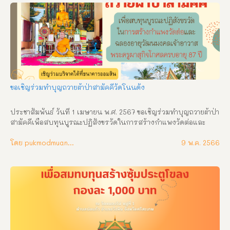
อารามหลวง อำเภอเมืองศรีสะเกษ จังหวัดศรีสะเกษ ร่วมบริจาคได้ที่ 
ธนาคารกรุงไทย ชื่อบัญชี สำนักงานเจ้าคณะจังหวัดศรีสะเกษ เลขที่
บัญชี 311-3-60621-7 หรือที่ พระครูศรีมงคลปริยัตกิจ เจ้าคณะ
จังหวัดศรีสะเกษ พระครูสิริปริยัติการ รองเจ้าคณะจังหวัดศรีสะเกษ 
พระครูศรีรัตนาภิรักษ์ รองเจ้าคณะจังหวัดศรีสะเกษ พระครูศรีโพธา
ลังการ ประธานฝ่ายกิจการพิเศษฯ เจ้าคณะอำเภอทุกอำเภอ/รองเจ้า
คณะอำเภอทุกอำเภอ
ขอเชิญร่วมทำบุญถวายผ้าป่าสามัคคีวัดโนนดั่ง
ประชาสัมพันธ์ วันที่ 1 เมษายน พ.ศ. 2567 ขอเชิญร่วมทำบุญถวายผ้าป่า
สามัคคีเพือสบทุนบูรณะปฏิสังขรวัดในการสร้างกำแพงวัดต่อและ
ฉลองอายุวัฒนมงคลเจ้าอาวาสพระครูผาสุกิจโกศลครบอายุ87ปี เชิญ
ร่วมบริจาคได้ที่ ธนาคารออมสิน สาขาศรีสะเกษ เลขบัญชี 
โดย pukmodmuangthai
9 พ.ค. 2566
050951985147 วัดโนนดั่ง