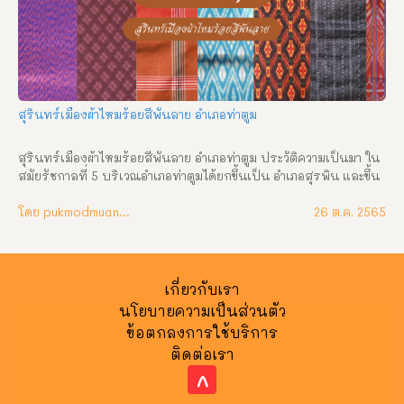
ปกครองและการพัฒนาในด้านต่างๆ เพื่อประโยชน์สุขของชาวอำเภอ
ศีขรภูมิจวบมาจนปัจจุบัน พ.ศ. ๒๔๑๒ ต้นสมัยรัฐกาลที่ ๕ ขึ้นครอง
ราชสมบัติ เจ้าเมืองสังขะได้กราบบังคมทูลขอยกบ้านกุดไผท หรือบ้าน
จารพัฒขึ้นเป็นเมือง (ตำบลจารพัฒในปัจจุบัน) โปรดเกล้าให้เป็น
เมือง “ศีขรภูมิพิสัย” ให้หลวงไชยสุริยง “พระศีขรมานุรักษ์” เป็นเจ้า
เมือง ต่อมาได้ย้ายที่ทำการมาตั้งที่บ้านโคกตะเคียน ริมทางหลวงแผ่น
สุรินทร์เมืองผ้าไหมร้อยสีพันลาย อำเภอท่าตูม
ดินที่ตัดใหม่ในท้องที่บ้านปราสาท ตำบลยาง ในขณะนั้นสร้างเป็น
ที่ทำการอำเภอชั่วคราว ครั้งถึงฤดูฝนปรากฏว่าน้ำจากทุ่งกุดไผทท่วม
สุรินทร์เมืองผ้าไหมร้อยสีพันลาย อำเภอท่าตูม ประวัติความเป็นมา ใน
ถึง จึงพิจารณ […]
สมัยรัชกาลที่ 5 บริเวณอำเภอท่าตูมได้ยกขึ้นเป็น อำเภอสุรพิน และขึ้น
อยู่กับเจ้าเมืองขุขันธ์ ปี พ.ศ. 2452 ทางราชการเห็นว่าอำเภอสุรพินอยู่
ห่างจากเมืองขุขันธ์เป็นระยะทางไกลมาก สร้างความลำบากให้แก่
โดย pukmodmuangthai
26 ต.ค. 2565
ข้าราชการและราษฎรไปติดต่อราชการ จึงได้พิจารณาให้อำเภอสุรพิ
นมาขึ้นต่อเจ้าเมืองสุรินทร์ และเปลี่ยนชื่อเป็น อำเภออุดรสุรินทร์ 
ในปี พ.ศ. 2454 ครั้งแรกให้ขึ้นอยู่กับอำเภอเมืองสุรินทร์ มีหลวงแพ่ง
เป็นนายอำเภอคนแรก ต่อมาปี พ.ศ. 2456 ได้มีการตั้งอำเภออุดร
เกี่ยวกับเรา
สุรินทร์บริเวณริมฝั่งแม่น้ำมูล บ้านกำปงสวาย แล้วเสร็จเมื่อ พ.ศ. 
นโยบายความเป็นส่วนตัว
2465 ขุนสุรสิทธิ์ สาราการ (พิน จรัณยานนท์) ได้รับแต่งตั้งให้เป็น
ข้อตกลงการใช้บริการ
นายอำเภอคนแรก เมื่อเทศาภิบาลได้ตรวจงานอำเภอและชมทิวทัศน์ใน
ติดต่อเรา
แม่น้ำที่แพหน้าที่ว่าการได้พลาดตกลงน้ำเสียงดังตูม ชาวบ้านจึงเรียก
ท่าแห่งนั้นว่า “ท่าตูม” และเนื่องจากท่าแห่งนั้นเป็นที่ตั้งอำเภอด้วย จึง
^
เรียกที่ว่าการอำเภอท่าตูมมาจนติดปาก ต่อมาสมัยสงครามเอเชีย