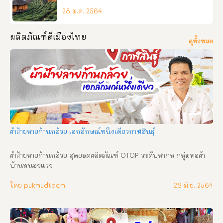
28 ม.ค. 2564
ผลิตภัณฑ์ดีเมืองไทย
ดูทั้งหมด
ผ้าฝ้ายลายก้านกล้วย เอกลักษณ์หนึ่งเดียวกาฬสินธุ์
ผ้าฝ้ายลายก้านกล้วย สุดยอดผลิตภัณฑ์ OTOP ระดับสากล กลุ่มทอผ้า
บ้านหนองแวง 
โดย pukmudteam
23 มิ.ย. 2564