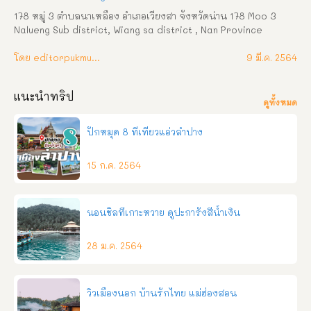
บนแท่นสี่เหลี่ยม ซึ่งได้บูรณะขึ้นมาใหม่ เมื่อปี พ.ศ. ๒๕๓๗ อาคาร
178 หมู่ 3 ตำบลนาเหลือง อำเภอเวียงสา จังหวัดน่าน 178 Moo 3 
เสนาสนะ ๑. อุโบ […]
Nalueng Sub district, Wiang sa district , Nan Province 
โทรศัพท์ : 054-718244 โทรสาร : 054-718287 โทรศัพท์กองคลัง : 
054-718297 อีเมล์  : 
โดย editorpukmudmuangthai
nalueng178@hotmail.com
 วิสัยทัศน์ สุขภาพดี 
9 มี.ค. 2564
เศรษฐกิจดี สิ่งแวดล้อมดี การศึกษาดี ชุมชนมีส่วนร่วมพัฒนาตำบล
นาเหลืองน่าอยู่ คำขวัญ ไหว้สาครูบาสม ชมรอยพระพุทธบาท งามล้ำ
แนะนำทริป
พระธาตุดอนไชย ภูมิปัญญาไทยมะไฟจีน ถิ่นแดนดินเหลือง ลือเลื่อง
ดูทั้งหมด
ประเพณีแปดเป็ง ความเป็นมา องค์การบริหารส่วนตำบลนาเหลือง 
ได้รับการยกฐานะจากสภาตำบลนาเหลือง เป็นองค์การบริหารส่วน
ปักหมุด 8 ที่เที่ยวแอ่วลำปาง
ตำบลนาเหลือง เมื่อวันที่ 23 กุมภาพันธ์ พ.ศ. 2540  ตั้งอยู่เลขที่ 178  
หมู่ที่ 3 บ้านนาเหลืองนอก ตั้งอยู่ทางทิศเหนือ ของอำเภอเวียงสา ห่าง
15 ก.ค. 2564
จากตัวอำเภอเวียงสา ประมาณ 17 กิโลเมตร และห่างจากตัวจังหวัด
ประมาณ 15 กิโลเมตร มีพื้นที่ 38.99 ตารางวา   อาณาเขตของ
องค์การบริหารส่วนตำบลนาเหลือง ทิศเหนือ ติดต่อกับตำบลกอง
ควาย อำเภอเมือง และตำบลน้ำแก่น กิ่งอำเภอภูเพียง  ทิศตะวันออก 
นอนชิลที่เกาะหวาย ดูปะการังสีน้ำเงิน
ติดต่อกับตำบลน้ำปาย อำเภอแม่จริม  ทิศใต้ ติดต่อกับตำบลตาลชุม 
อำเภอเวียงส […]
28 ม.ค. 2564
วิวเมืองนอก บ้านรักไทย แม่ฮ่องสอน