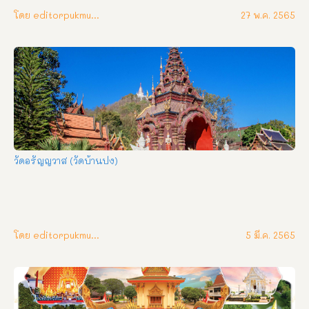
ประชาสัมพันธ์ (คลิ๊กเพื่ออ่าน) ๑๘ กค. ๖๕ เวลา ๐๙.๐๐ น. พระสุนทร
มุนี รจจ.น่าน วัดมิ่งเมือง เป็นประธานเปิด และบรรยายให้ความรู้แก่ผู้
โดย editorpukmudmuangthai
27 พ.ค. 2565
เข้าอบรมโครงการธรรมะม่วนใจ๋สัญจร พระสุนทรมุนี จว.วัดมิ่งเมือง 
รจจ. น่าน ได้ปวารณามอบเงินเป็นค่า น้ำ มันรถยนต์ ของหน่วยกู้ชีพ
กู้ภัยนคร น่านรวมใจ เมื่อวันที่ ๑๔ กรกฎาคม ๖๕ งานพิธี หล่อเทียน
ประจำพรรษาและกิจกรรมงดเหล้าเข้าพรรษา เนื่องในวันเข้าพรรษา
วันงดเหล้าแห่งชาติ พระสุนทรมุนี ผู้กำกับดูแลงานเผยแผ่พระพุทธ
ศาสนา จังหวัดน่าน นำโครงการเข้าค่ายคุณธรรม ดำเนินการ ณ 
โรงเรียนบ้านวังตาว ตำบลสะเนียน อำเภอเมืองน่าน เปิดโครงการ วัน
ที่ ๘ กค. ๖๕ เวลา ๐๙.๐๐ น. พระสุนทรมุนี รองเจ้าคณะจังหวัดน่าน วัด
มิ่งเมือง ประธานเครือข่ายงดเหล้าจังหวัดน่าน เป็นประธานเปิดการ
ประชุมสมาชิก เครือข่ายงดเหล้า จังหวัดน่าน เพื่อเตรียมงาน งดเหล้า
วัดอรัญญวาส (วัดบ้านปง)
เข้าพรรษา ๒๕๖๕ นี้ ณ ห้องประขุมโรงแรมน้ำทอง อำเภอเมืองน่าน 
จังหวัดน่าน เมื่อ เสาร์ที่ ๒ กรกฎาคม ๒๕๖๕ เวลา ๐๙.๓๐ น. พิธีนวัคหา
ยุสมธัม ถวายแด่พร […]
โดย editorpukmudmuangthai
5 มี.ค. 2565