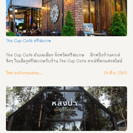
สารพัด อาหาร และเบเกอรี่  
The Cup Café ศรีสะเกษ
The Cup Café อำเภอเมือง จังหวัดศรีสะเกษ     อีกหนึ่งร้านคาเฟ่
ชิคๆ ในเมืองศรีสะเกษกับร้าน The Cup Cafe คาเฟ่ที่ตกแต่งสไตล์
ยุโรป ร้านตั้งอยู่ส่วนหน้าของโรงแรม ทีโฟร์   เวลาเปิด-ปิด : ทุกวัน 
ตั้งแต่เวลา 07.00-23.00 น. ที่อยู่ : ถนนกวงเฮง ตำบลเมืองใต้ อำเภอ
โดย editorpukmudmuangthai
24 มิ.ย. 2565
เมือง จังหวัดศรีสะเกษ เบอร์โทรศัพท์ : 095 742 6323 เฟซบุ๊ก : 
The Cup Café