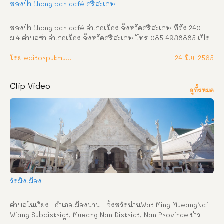
หลงป่า Lhong pah café ศรีสะเกษ
หลงป่า Lhong pah café อำเภอเมือง จังหวัดศรีสะเกษ ที่ตั้ง 240 
ม.4 ตำบลซำ อำเภอเมือง จังหวัดศรีสะเกษ โทร 085 4938885 เปิด
บริการ 09.00-20.00 Fb : หลงป่า – Lhong pah café Sisaket   
หลงป่า คาเฟ่ในป่าแห่งใหม่ในศรีสะเกษ บรรยากาศร่มรื่น ต้นไม้น้อย
โดย editorpukmudmuangthai
24 มิ.ย. 2565
ใหญ่สีเขียวสบายตา มีพื้นที่ให้เลือกนั่งทั้ง indoor และ outdoor จะ
นั่งส่วนไหนก็สัมผัสได้ถึงบรรยากาศความร่มรื่นของป่าไม้ได้อย่าง
Clip Video
แน่นอนและยังมีมุมสวยๆของร้าน จัดไว้ให้ถ่ายรูปสวยๆอีกด้วย เครื่อง
ดูทั้งหมด
ดื่ม ทางร้านมีเมนูแนะนำ อยากจะบอกว่า อร่อยมากอยากให้ลองไป
แล้วจะทับใจ กับบรรยากาศแบบใหม่แบบสับ
วัดมิ่งเมือง
ตำบลในเวียง   อำเภอเมืองน่าน   จังหวัดน่านWat Ming MueangNai 
Wiang Subdistrict, Mueang Nan District, Nan Province ข่าว