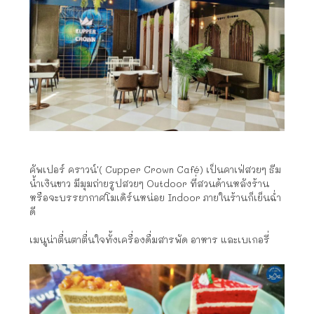
คัพเปอร์ คราวน์'( Cupper Crown Café) เป็นคาเฟ่สวยๆ ธีม
น้ำเงินขาว มีมุมถ่ายรูปสวยๆ Outdoor ที่สวนด้านหลังร้าน
หรือจะบรรยากาศโมเดิร์นหน่อย Indoor ภายในร้านก็เย็นฉ่ำ
ดี
เมนูน่าตื่นตาตื่นใจทั้งเครื่องดื่มสารพัด อาหาร และเบเกอรี่