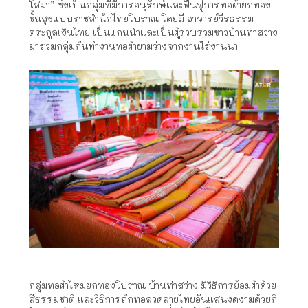
โสมา” ซึ่งเป็นกลุ่มที่มีการอนุรักษ์และฟื้นฟูการทอผ้ายกทอง
ชั้นสูงแบบราชสำนักไทยโบราณ โดยมี อาจารย์วีรธรรม
ตระกูลเงินไทย เป็นแกนนำและเป็นผู้รวบรวมชาวบ้านท่าสว่าง
มารวมกลุ่มกันทำงานทอผ้ายามว่างจากงานไร่งานนา
กลุ่มทอผ้าไหมยกทองโบราณ บ้านท่าสว่าง มีวิธีการย้อมผ้าด้วย
สีธรรมชาติ และวิธีการถักทอลวดลายไทยอันแสนงดงามด้วยกี่