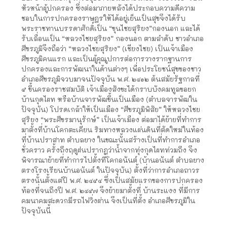
หัวหน้าผู้ปกครอง ซึ่งต่อมาภายหลังได้ประกอบความดีความ
ชอบในการปกครองราษฎรให้ได้อยู่เย็นเป็นสุขจึงได้รับ
พระราชทานบรรดาศักดิ์เป็น “ขุนไชยสุริยง”กองนอก และได้
รับเลื่อนเป็น “หลวงไชยสุริยง” กองนอก ตามลำดับ ชาวอำเภอ
ศีขรภูมิจึงถือว่า “หลวงไชยสุริยง” (เชียงไชย) เป็นเจ้าเมือง
ศีขรภูมิคนแรก และเป็นผู้คุณูปการต่อการวางรากฐานการ
ปกครองและการพัฒนาในด้านต่างๆ เพื่อประโยชน์สุขของชาว
อำเภอศีขรภูมิจวบมาจนปัจจุบัน พ.ศ. ๒๔๑๒ ต้นสมัยรัฐกาลที่
๕ ขึ้นครองราชสมบัติ เจ้าเมืองสังขะได้กราบบังคมทูลขอยก
บ้านกุดไผท หรือบ้านจารพัฒขึ้นเป็นเมือง (ตำบลจารพัฒใน
ปัจจุบัน) โปรดเกล้าให้เป็นเมือง “ศีขรภูมิพิสัย” ให้หลวงไชย
สุริยง “พระศีขรมานุรักษ์” เป็นเจ้าเมือง ต่อมาได้ย้ายที่ทำการ
มาตั้งที่บ้านโคกตะเคียน ริมทางหลวงแผ่นดินที่ตัดใหม่ในท้อง
ที่บ้านปราสาท ตำบลยาง ในขณะนั้นสร้างเป็นที่ทำการอำเภอ
ชั่วคราว ครั้งถึงฤดูฝนปรากฏว่าน้ำจากทุ่งกุดไผทท่วมถึง จึง
พิจารณาย้ายที่ทำการไปตั้งที่โคกอนันต์ (บ้านอนันต์ ตำบลยาง
ตรงโรงเรียนบ้านอนันต์ ในปัจจุบัน) ตั้งที่ว่าการอำเภอถาวร
ตรงนั้นตั้งแต่ปี พ.ศ. ๒๔๕๔ ซึ่งเป็นสมัยแรกของการปกครอง
ท้องที่จนถึงปี พ.ศ. ๒๔๕๗ จึงย้ายมาตั้งที่ บ้านระแงง ที่มีการ
คมนาคมสะดวกมีรถไฟวิ่งผ่าน จึงเป็นที่ตั้ง อำเภอศีขรภูมิใน
ปัจจุบันนี้