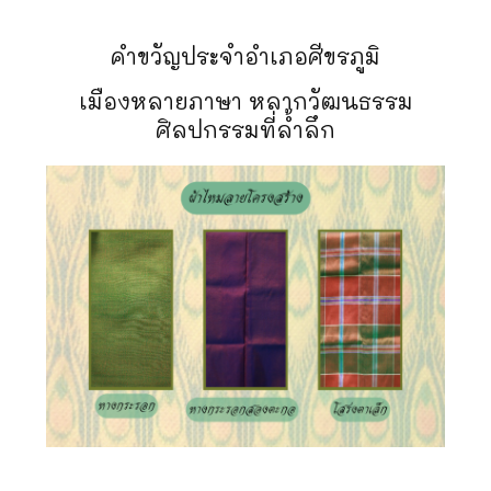
คำขวัญประจำอำเภอศีขรภูมิ
เมืองหลายภาษา หลากวัฒนธรรม
ศิลปกรรมที่ล้ำลึก