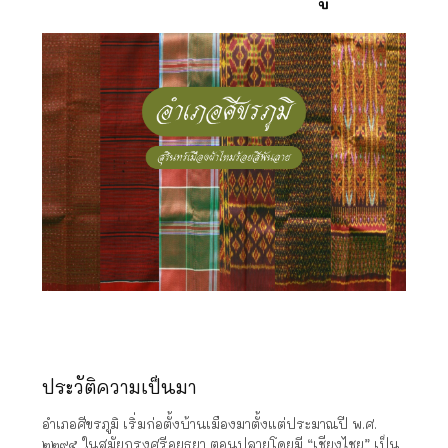
ประวัติความเป็นมา
อำเภอศีขรภูมิ เริ่มก่อตั้งบ้านเมืองมาตั้งแต่ประมาณปี พ.ศ.
๒๒๙๕ ในสมัยกรุงศรีอยุธยา ตอนปลายโดยมี “เชียงไชย” เป็น