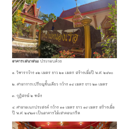
อาคารเสนาสนะ
ประกอบด้วย
๑. วิหารกว้าง ๑๒ เมตร ยาว ๒๑ เมตร สร้างเมื่อปี พ.ศ. ๒๕๓๐
๒. ศาลาการเปรียญชั้นเดียว กว้าง ๑๔ เมตร ยาว ๒๓ เมตร
๓. กุฏิสงฆ์ ๒ หลัง
๔. ศาลาอเนกประสงค์ กว้าง ๑๑ เมตร ยาว ๑๘ เมตร สร้างเมื่อ
ปี พ.ศ. ๒๕๒๗ เป็นอาคารไม้เสาคอนกรีต