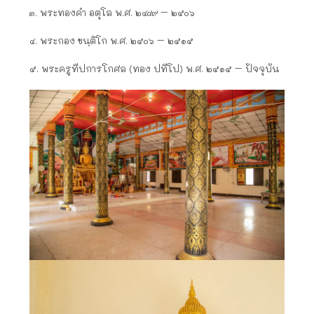
๓. พระทองคำ อตุโล พ.ศ. ๒๔๘๙ – ๒๕๐๖
๔. พระกอง ขนฺติโก พ.ศ. ๒๕๐๖ – ๒๕๑๕
๕. พระครูทีปการโกศล (ทอง ปทีโป) พ.ศ. ๒๕๑๕ – ปัจจุบัน