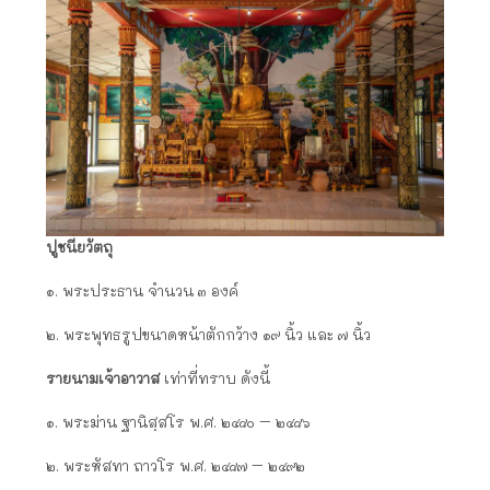
ปูชนียวัตถุ
๑. พระประธาน จำนวน ๓ องค์
๒. พระพุทธรูปขนาดหน้าตักกว้าง ๑๙ นิ้ว และ ๗ นิ้ว
รายนามเจ้าอาวาส
เท่าที่ทราบ ดังนี้
๑. พระม่าน ฐานิสฺสโร พ.ศ. ๒๔๘๐ – ๒๔๘๖
๒. พระหัสทา ถาวโร พ.ศ. ๒๔๘๗ – ๒๔๙๒