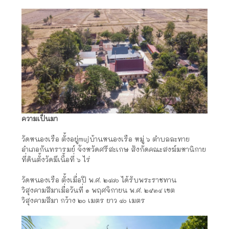
ความเป็นมา
วัดหนองเรือ ตั้งอยู่mujบ้านหนองเรือ หมู่ ๖ ตำบลละทาย
อำเภอกันทรารมย์ จังหวัดศรีสะเกษ สังกัดคณะสงฆ์มหานิกาย
ที่ดินตั้งวัดมีเนื้อที่ ๖ ไร่
วัดหนองเรือ ตั้งเมื่อปี พ.ศ. ๒๔๘๐ ได้รับพระราชทาน
วิสุงคามสีมาเมื่อวันที่ ๑ พฤศจิกายน พ.ศ. ๒๕๓๔ เขต
วิสุงคามสีมา กว้าง ๒๐ เมตร ยาว ๔๐ เมตร