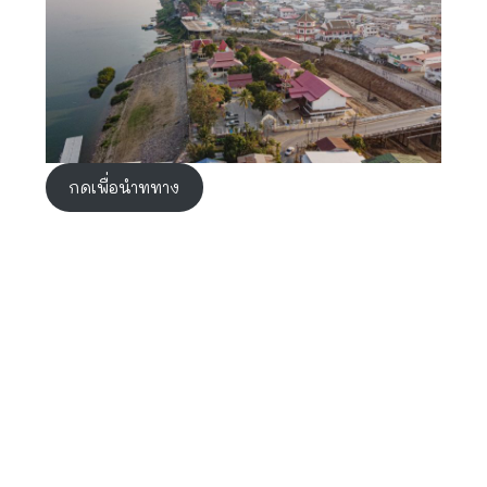
กดเพื่อนำททาง