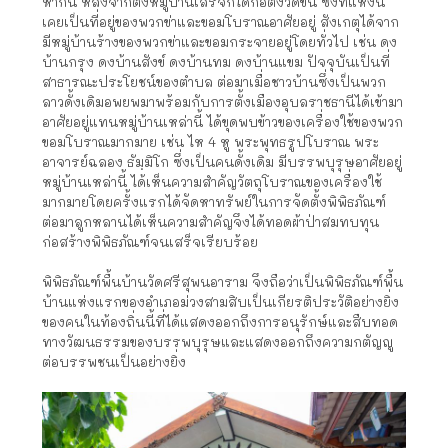
หากิน หลังจากตั้งหมู่บ้านเสร็จก็ได้ก่อตั้งวัดขึ้น ซึ่งที่แห่งนี้
เคยเป็นที่อยู่ของพวกข่าและขอมโบราณอาศัยอยู่ สังเกตุได้จาก
มีหมู่บ้านร้างของพวกข่าและขอมกระจายอยู่โดยทั่วไป เช่น ดง
บ้านกรุง ดงบ้านสังข์ ดงบ้านทม ดงบ้านแขม ปัจจุบันเป็นที่
สาธารณะประโยชน์ของตำบล ต่อมาเมื่อชาวบ้านซึ่งเป็นพวก
ลาวดั้งเดิมอพยพมาพร้อมกับการตั้งเมืองอุบลราชธานีได้เข้ามา
อาศัยอยู่แทนหมู่บ้านเหล่านี้ ได้ขุดพบข้าวของเครื่องใช้ของพวก
ขอมโบราณมากมาย เช่น ไห 4 หู พระพุทธรูปโบราณ พระ
อาจารย์ฉลอง ธัมฺมิโก ซึ่งเป็นคนดั้งเดิม มีบรรพบุรุษอาศัยอยู่
หมู่บ้านเหล่านี้ ได้เห็นความสำคัญวัตถุโบราณของเครื่องใช้
มากมายโดยครั้งแรกได้จัดหาทรัพย์ในการจัดตั้งพิพิธภัณฑ์
ต่อมาลูกหลานได้เห็นความสำคัญจึงได้ทอดผ้าป่าสมทบทุน
ก่อสร้างพิพิธภัณฑ์จนเสร็จเรียบร้อย
พิพิธภัณฑ์พื้นบ้านวัดศรีสุพนอาราม จึงถือว่าเป็นพิพิธภัณฑ์พื้น
บ้านแห่งแรกของอำเภอม่วงสามสิบเป็นเกียรติประวัติอย่างยิ่ง
ของคนในท้องถิ่นนี้ที่ได้แสดงออกถึงการอนุรักษ์และสืบทอด
ทางวัฒนธรรมของบรรพบุรุษและแสดงออกถึงความกตัญญู
ต่อบรรพชนเป็นอย่างยิ่ง