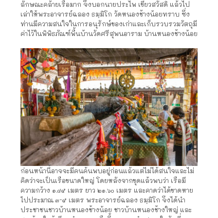
ลักษณะคล้ายเรือมาก จึงบอกนายประไพ เขียวสวัสดิ์ แล้วไป
เล่าให้พระอาจารย์ฉลอง ธมฺมิโก วัดหนองช้างน้อยทราบ ซึ่ง
ท่านมีความสนใจในการอนุรักษ์ของเก่าและเก็บรวบรวมวัตถุมี
ค่าไว้ในพิพิธภัณฑ์พื้นบ้านวัดศรีสุพนอาราม บ้านหนองช้างน้อย
ก่อนหน้านี้อาจจะมีคนค้นพบอยู่ก่อนแล้วแต่ไม่ได้สนใจและไม่
คิดว่าจะเป็นเรือขนาดใหญ่ โดยหลังจากขุดแล้วพบว่า เรือมี
ความกว้าง ๑.๘๕ เมตร ยาว ๒๑.๖๐ เมตร และคาดว่าได้ขาดหาย
ไปประมาณ ๓-๕ เมตร พระอาจารย์ฉลอง ธมฺมิโก จึงได้นำ
ประชาชนชาวบ้านหนองช้างน้อย ชาวบ้านหนองช้างใหญ่ และ