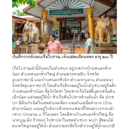
บันทึกการค้นพบเรือโบราณ เจ้าแม่ตะเคียนทอง อายุ ๒๐๐ ปี
เรือโบราณลำนี้ค้นพบในลำเซบก อยู่ระหว่างบ้านหนองช้าง
น้อย ตำบลหนองช้างใหญ่ อำเภอม่วงสามสิบ จังหวัด
อุบลราชธานี และบ้านหนองหัวลิง ตำบลจานลาน อำเภอพนา
จังหวัดอุบลราชธานี โดยตัวเรือฝังจมอยู่ในน้ำลำเซบกอยู่ริมฝั่ง
บ้านหนองช้างน้อย ชื่อวังวัดท่า โดยหางเรือโผล่ขึ้นมาเหนือดิน
เล็กน้อย แต่จมอยู่ใต้น้ำ หัวเรือหันไปทางด้านต้นน้ำ คือ ลำเซ
บก มีต้นกำเนิดในเขตอำเภอเมือง และอำเภอลืออำนาจ (บ้าน
อำนาจน้อย) และอยู่ใกล้จากห้วยพระเหลาที่ไหลมาบรรจบลำ
เซบก ประมาณ ๑ กิโลเมตร โดยมีชาวบ้านหนองช้างใหญ่ คือ
นายบุญเพ็ง รังทอง ไปหาปลาในเขตลำเซบก พบว่า มีขอนไม้
ขนาดใหญ่จมอยู่ใต้น้ำ ด้วยความสงสัยจึงสำรวจดูใต้น้ำพบว่ามี