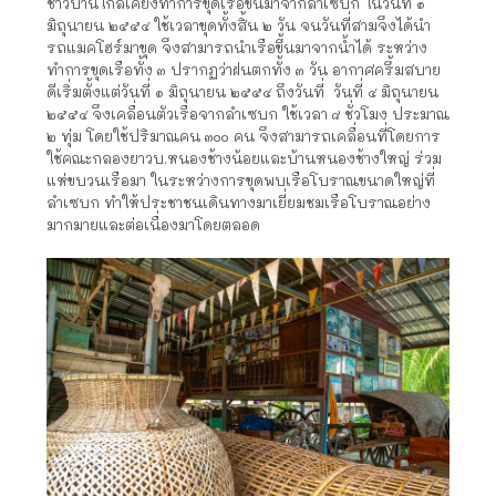
ชาวบ้านใกล้เคียงทำการขุดเรือขึ้นมาจากลำเซบก ในวันที่ ๑
มิถุนายน ๒๕๕๔ ใช้เวลาขุดทั้งสิ้น ๒ วัน จนวันที่สามจึงได้นำ
รถแมคโฮร์มาขุด จึงสามารถนำเรือขึ้นมาจากน้ำได้ ระหว่าง
ทำการขุดเรือทั้ง ๓ ปรากฏว่าฝนตกทั้ง ๓ วัน อากาศครึ้มสบาย
ดีเริ่มตั้งแต่วันที่ ๑ มิถุนายน ๒๕๕๔ ถึงวันที่ วันที่ ๔ มิถุนายน
๒๕๕๔ จึงเคลื่อนตัวเรือจากลำเซบก ใช้เวลา ๘ ชั่วโมง ประมาณ
๒ ทุ่ม โดยใช้ปริมาณคน ๓๐๐ คน จึงสามารถเคลื่อนที่โดยการ
ใช้คณะกลองยาวบ.หนองช้างน้อยและบ้านหนองช้างใหญ่ ร่วม
แห่ขบวนเรือมา ในระหว่างการขุดพบเรือโบราณขนาดใหญ่ที่
ลำเซบก ทำให้ประชาชนเดินทางมาเยี่ยมชมเรือโบราณอย่าง
มากมายและต่อเนื่องมาโดยตลอด