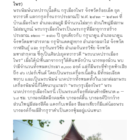
ไพร)
พระพิมพ์นาคปรกเนื้อดิน กรุเมืองไพร จังหวัดร้อยเอ็ด ยุค
ทวารวดี แตกกรุครั้งแรกประมาณปี พ.ศ. ๒๕๑๓ – ๒๕๑๗ ที่
บ้านเมืองไพร อำเภอเสลภูมิ มีจำนวนไม่มาก ส่วนใหญ่มีสภาพ
ไม่สมบูรณ์ พระกรุเมืองไพรเป็นพระกรุที่มีอายุการสร้าง
ประมาณ ๑๒๐๐ – ๑๔๐๐ ปี ยุคเดียวกับ กรุนาดูน อำเภอนาดูน
จังหวัดมหาสารคาม กรุฟ้าแดดสูงยาง อำเภอกมลาไส จังหวัด
กาฬสินธุ์ และ กรุกันทรวิชัย อำเภอกันทรวิชัย จังหวัด
มหาสารคาม ซึ่งเป็นศิลปะยุคทวารวดี “พระนาคปรกเมือง
ไพร” เมื่อได้นำขึ้นมาจากกรุใต้ดินหลังบ้าน นางทองม้วน พบ
ว่ามีจำนวนทั้งหมดประมา ๓,๐๐๐ องค์ แต่ก็มีพระที่ชำรุดหักเสีย
ถึง ๕๐ เปอร์เซ็นต์ โดยเป็นพระเครื่องเนื้อดิน มีทั้งละเอียด
หยาบ และเป็นพระพิมพ์ นาคปรกทั้งหมดทั้งในเวลาต่อมาพระ
เครื่องพิมพ์นี้ก็ได้ขนานนามว่า “พระกรุเมืองไพร” พระ
นาคปรกกรุเมืองไพรนี้ เป็นพระเครื่องที่ค่อนข้างมีขนาด ๓ –
๖.๘ ชม. บางองค์ติดลึกคมชัด บางองค์ตื้น บางองค์ปีกกว้าง
ส่วนใหญ่มีสองสีคือ แดงกับเหลือง สีออกเขียวก็มีแต่น้อยพระ
บางองค์ก็จะมีฝ้ากรุราดำเป็นดวงหุ้มอยู่แน่นหนา