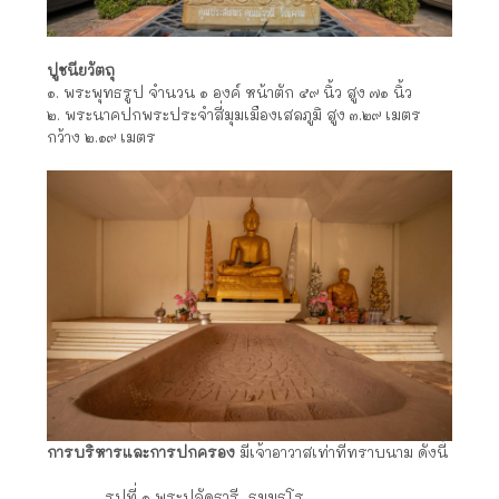
ปูชนียวัตถุ
๑. พระพุทธรูป จำนวน ๑ องค์ หน้าตัก ๕๙ นิ้ว สูง ๗๑ นิ้ว
๒. พระนาคปกพระประจำสี่มุมเมืองเสลภูมิ สูง ๓.๒๙ เมตร
กว้าง ๒.๑๙ เมตร
การบริหารและการปกครอง
มีเจ้าอาวาสเท่าที่ทราบนาม ดังนี้
รูปที่ ๑ พระปลัดธารี ธมฺมธุโร