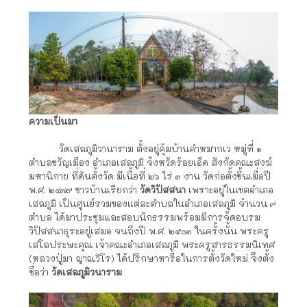
ความเป็นมา
วัดเสลภูมิวานาราม ตั้งอยู่คุ้มบ้านคำหมากเว หมู่ที่ ๑
ตำบลขวัญเมือง อำเภอเสลภูมิ จังหวัดร้อยเอ็ด สังกัดคณะสงฆ์
มหานิกาย ที่ดินตั้งวัด มีเนื้อที่ ๒๖ ไร่ ๓ งาน วัดก่อตั้งขึ้นเมื่อปี
พ.ศ. ๒๔๗๙ ชาวบ้านเรียกว่า
วัดวิปัสสนา
เพราะอยู่ในเขตอำเภอ
เสลภูมิ เป็นศูนย์รวมของแต่ละตำบลในอำเภอเสลภูมิ จำนวน ๙
ตำบล ได้มาประชุมและสอบนักธรรมพร้อมมีการจัดอบรม
วิปัสสนาธุระอยู่เสมอ จนถึงปี พ.ศ. ๒๕๐๓ ในครั้งนั้น พระครู
เสโลประษะคุณ เจ้าคณะอำเภอเสลภูมิ พระครูสารธรรมนิเทศ
(หลวงปู่มา ญาณวิโร) ได้ปรึกษาหารือในการตั้งวัดใหม่ จึงตั้ง
ชื่อว่า
วัดเสลภูมิวนาราม