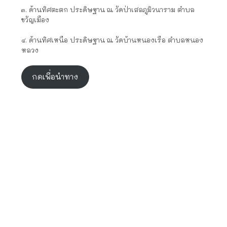
๓. ด้านทิศตะตก ประดิษฐาน ณ วัดป่าเสลภูมิวนาราม ตำบล
ขวัญเมือง
๔. ด้านทิศเหนือ ประดิษฐาน ณ วัดบ้านหนองเรือ ตำบลหนอง
หลวง
กดเพื่อนำทาง