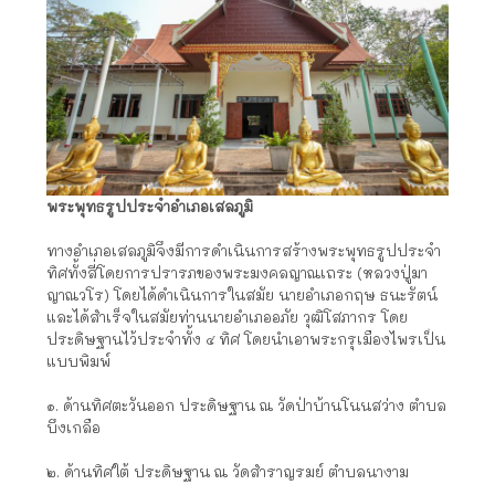
พระพุทธรูปประจำอำเภอเสลภูมิ
ทางอำเภอเสลภูมิจึงมีการดำเนินการสร้างพระพุทธรูปประจำ
ทิศทั้งสี่โดยการปรารภของพระมงคลญาณเถระ (หลวงปู่มา
ญาณวโร) โดยได้ดำเนินการในสมัย นายอำเภอกฤษ ธนะรัตน์
และได้สำเร็จในสมัยท่านนายอำเภออภัย วุฒิโสภากร โดย
ประดิษฐานไว้ประจำทั้ง ๔ ทิศ โดยนำเอาพระกรุเมืองไพรเป็น
แบบพิมพ์
๑. ด้านทิศตะวันออก ประดิษฐาน ณ วัดป่าบ้านโนนสว่าง ตำบล
บึงเกลือ
๒. ด้านทิศใต้ ประดิษฐาน ณ วัดสำราญรมย์ ตำบลนางาม