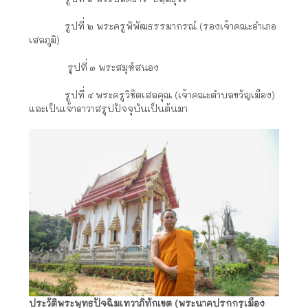
รูปที่ ๒ พระครูพิพัฒธรรมากรณ์ (รองเจ้าคณะอำเภอ
เสลภูมิ)
รูปที่ ๓ พระสมุห์สนอง
รูปที่ ๔ พระครูวิชิตเสลคุณ (เจ้าคณะตำบลขวัญเมือง)
และเป็นเจ้าอาวาสรูปปัจจุบันเป็นต้นมา
ประวัติพระพุทธปัจฉิมเทวาภิทักเขต (พระนาคปรกกรุเมือง