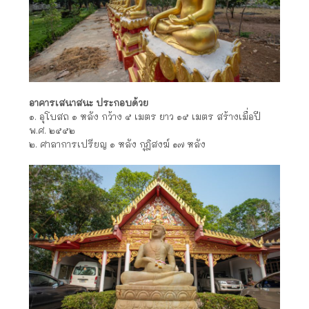
อาคารเสนาสนะ
ประกอบด้วย
๑. อุโบสถ ๑ หลัง กว้าง ๕ เมตร ยาว ๑๕ เมตร สร้างเมื่อปี
พ.ศ. ๒๕๕๒
๒. ศาลาการเปรียญ ๑ หลัง กุฎิสงฆ์ ๑๗ หลัง