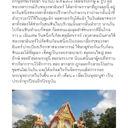
ภิกษุสงฆ์เรื่อยมา จนในปี พ.ศ.๒๕๐๔ ได้มีพระภิกษุ ๒ รูป คือ
หลวงตากรณ์กับหลวงตาอินทร์ ได้มาจำพรรษาที่ภูกลอยนี้ อยู่
มาวันหนึ่งหลวงตาทั้งสองปรึกษากันว่าพวกเราน่าจะกลั้นน้ำที่
ลำธารเอาไว้ใช้ในฤดูแล้ง พอตกลงกันได้แล้ว ในวันต่อมาหลวง
ตาทั้งสองได้ช่วยกันขนหินในบริเวณนั้นมากลั้นลำธาร นานวัน
ไปก้อนหินทำนบก็หมด ก็อดทนและอุตส่าห์ขนจากที่อื่นไกล
ราว ๓ เส้นเศษ วันหนึ่งก็เกิดเหตุอัศจรรย์ เทวดาดลบันดาลให้
หลวงตาอินทร์ไปงัดหินก้อนหนึ่งเป็นรอยเกลี้ยงๆหลวงตา
อินทร์บ่ายเบี่ยงเรียกหาหลวงตากรณ์ ให้มาดูช่วยกันเก็บก้อน
หินและไม้ที่ผุออก เช็ดดูเป็นรอยงามนามว่า ฮอยคนใหญ่ ฮอย
ยักษ์ ฮอยผี ฮอยพระมุนี ฮอยพระบาท นับแต่นั้นมาผู้คนที่ทราบ
ข่าวก็มากราบไว้สักการะ ฮอย มากมาย ภูกลอยก็กลายเป็นย่าน
ชุมชนไม่เว้นวัน และได้พร้อมใจกันจัดงานนมัสการรอย
พระพุทธบาทในวันขึ้น ๗-๘ ค่ำ เดือน ๓ เพื่อเป็นพุทธบูชา เป็น
ประจำทุกปีจนถึงปัจจุบัน