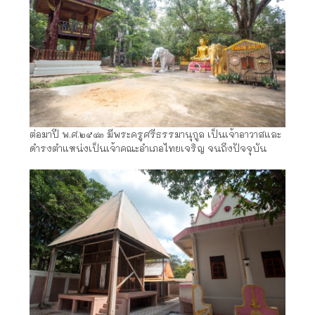
ต่อมาปี พ.ศ.๒๕๔๓ มีพระครูศรีธรรมานุกูล เป็นเจ้าอาวาสและ
ดำรงตำแหน่งเป็นเจ้าคณะอำเภอไทยเจริญ จนถึงปัจจุบัน