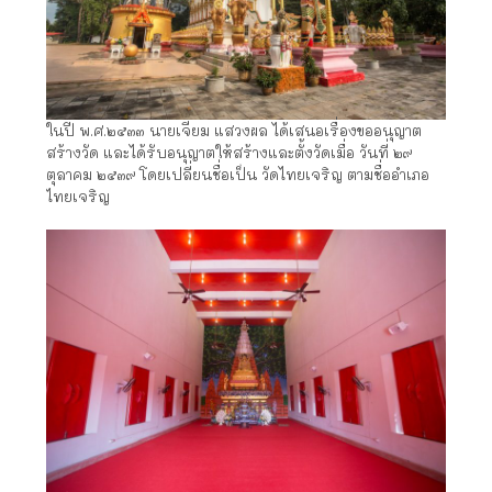
ในปี พ.ศ.๒๕๓๓ นายเจียม แสวงผล ได้เสนอเรื่องขออนุญาต
สร้างวัด และได้รับอนุญาตให้สร้างและตั้งวัดเมื่อ วันที่ ๒๙
ตุลาคม ๒๕๓๙ โดยเปลี่ยนชื่อเป็น วัดไทยเจริญ ตามชื่ออำเภอ
ไทยเจริญ