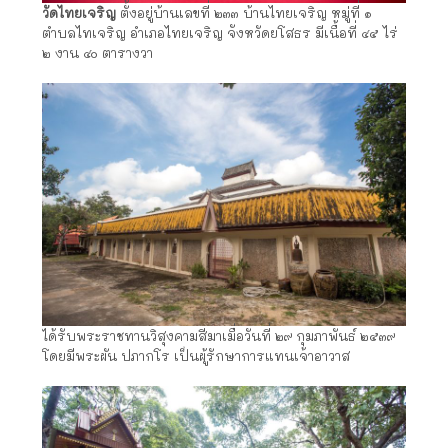
วัดไทยเจริญ
ตั้งอยู่บ้านเลขที่ ๒๓๓ บ้านไทยเจริญ หมู่ที่ ๑
ตำบลไทเจริญ อำเภอไทยเจริญ จังหวัดยโสธร มีเนื้อที่ ๔๕ ไร่
๒ งาน ๔๐ ตารางวา
ได้รับพระราชทานวิสุงคามสีมาเมื่อวันที่ ๒๙ กุมภาพันธ์ ๒๕๓๙
โดยมีพระผัน ปภากโร เป็นผู้รักษาการแทนเจ้าอาวาส