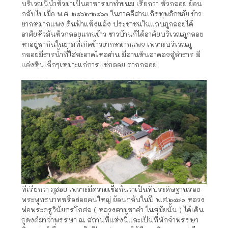
บริเวณนี้นำหัวมาเป็นอาหารมาทำขนม เรียกว่า หัวกลอย ย้อน
กลับไปเมื่อ พ.ศ. ๒๔๖๒-๒๔๖๓ ในภาคอีสานเกิดทุพภิกขภัย ข้าว
ยากหมากแพง ดินฟ้าแห้งแล้ง ประชาชนในแถบภูกลอยได้
อาศัยหัวมันหัวกลอยแทนข้าว ชาวบ้านก็ได้อาศัยบริเวณภูกลอย
หาอยู่หากินในยามที่เกิดข้าวยากหมากแพง เพราะบริเวณภู
กลอยมีธารน้ำที่ใสสะอาดไหลผ่าน มีลานหินลาดลงสู่ลำธาร มี
แอ่งหินเล็กๆเหมาะแก่การแช่กลอย ตากกลอย
ที่เรียกว่า ภูฮอย เพราะมีความเชื่อกันว่าเป็นที่ประดิษฐานรอย
พระพุทธบาทหรือฮอยคนใหญ่ ย้อนกลับในปี พ.ศ.๒๔๙๑ หลวง
พ่อพระครูวินัยกรโกศล ( หลวงตามหาคำ ในสมัยนั้น ) ได้เดิน
ธุดงค์มาจำพรรษา ณ สถานที่แห่งนี้และเป็นที่พักจำพรรษา