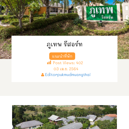
ภูเทพ รีสอร์ท
แนะนำที่พัก
Post Views:
402
03 เม.ย. 2564
Editorpukmudmuangthai