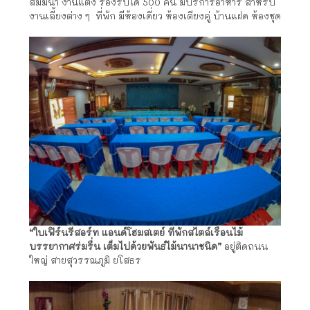
สัมมนา งานแต่ง รองรับได้ 500 คน มีบริการอาหาร สำหรับ
งานเลี้ยงต่าง ๆ ที่พัก มีห้องเดี่ยว ห้องเตียงคู่ บ้านแฝด ห้องชุด
“ใบเฟิร์นรีสอร์ท แอนด์โฮมสเตย์ ที่พักสไตล์เรือนไม้
บรรยากาศร่มรื่น เต็มไปด้วยพันธ์ไม้นานาชนิด”
อยู่ติดถนน
ใหญ่ สายสุวรรณภูมิ ยโสธร