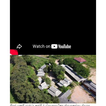
ที่อยู่ เลขที่ 108/1 หมู่ที่ 5 บ้านดอนไชย ตำบลหย่วน อำเภอ