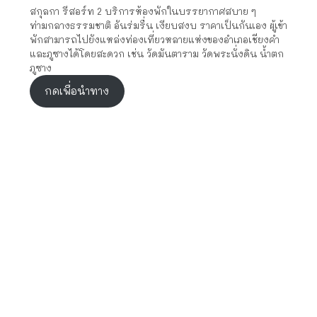
สกุลกา รีสอร์ท 2 บริการห้องพักในบรรยากาศสบาย ๆ
ท่ามกลางธรรมชาติ อันร่มรื่น เงียบสงบ ราคาเป็นกันเอง ผู้เข้า
พักสามารถไปยังแหล่งท่องเที่ยวหลายแห่งของอำเภอเชียงคำ
และภูซางได้โดยสะดวก เช่น วัดมันตาราม วัดพระนั่งดิน น้ำตก
ภูซาง
กดเพื่อนำทาง