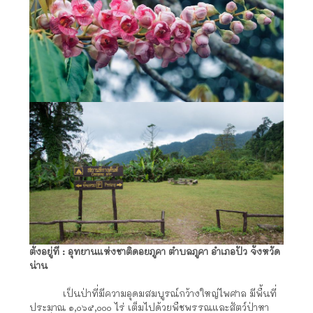
ตั้งอยู่ที่
:
อุทยานแห่งชาติดอยภูคา ตำบลภูคา อำเภอปัว จังหวัด
น่าน
เป็นป่าที่มีความอุดมสมบูรณ์กว้างใหญ่ไพศาล มีพื้นที่
ประมาณ ๑,๐๖๕,๐๐๐ ไร่ เต็มไปด้วยพืชพรรณและสัตว์ป่าหา