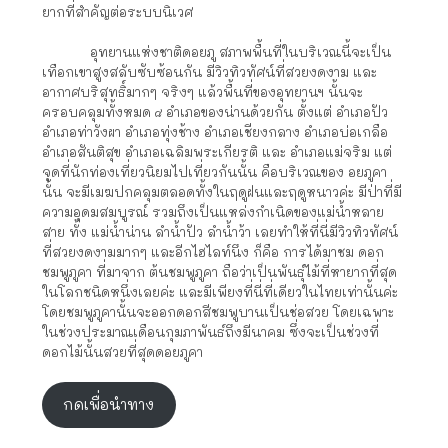
ยากที่สำคัญต่อระบบนิเวศ
อุทยานแห่งชาติดอยภู สภาพพื้นที่ในบริเวณนี้จะเป็น
เทือกเขาสูงสลับซับซ้อนกัน มีวิวทิวทัศน์ที่สวยงดงาม และ
อากาศบริสุทธิ์มากๆ จริงๆ แล้วพื้นที่ของอุทยานฯ นั้นจะ
ครอบคลุมทั้งหมด ๘ อำเภอของน่านด้วยกัน ตั้งแต่ อำเภอปัว
อำเภอท่าวังผา อำเภอทุ่งช้าง อำเภอเชียงกลาง อำเภอบ่อเกลือ
อำเภอสันติสุข อำเภอเฉลิมพระเกียรติ และ อำเภอแม่จริม แต่
จุดที่นักท่องเที่ยวนิยมไปเที่ยวกันนั้น คือบริเวณของ อยภูคา
นั้น จะมีเมฆปกคลุมตลอดทั้งในฤดูฝนและฤดูหนาวค่ะ มีป่าที่มี
ความอุดมสมบูรณ์ รวมถึงเป็นแหล่งกำเนิดของแม่น้ำหลาย
สาย ทั้ง แม่น้ำน่าน ลำน้ำปัว ลำน้ำว้า เลยทำให้ที่นี่มีวิวทิวทัศน์
ที่สวยงดงามมากๆ และอีกไฮไลท์นึง ก็คือ การได้มาชม ดอก
ชมพูภูคา ที่มาจาก ต้นชมพูภูคา ถือว่าเป็นพันธุ์ไม้ที่หายากที่สุด
ในโลกชนิดหนึ่งเลยค่ะ และมีเพียงที่นี่ที่เดียวในไทยเท่านั้นค่ะ
โดยชมพูภูคานั้นจะออกดอกสีชมพูบานเป็นช่อสวย โดยเฉพาะ
ในช่วงประมาณเดือนกุมภาพันธ์ถึงมีนาคม ซึ่งจะเป็นช่วงที่
ดอกไม้นั้นสวยที่สุดดอยภูคา
กดเพื่อนำทาง