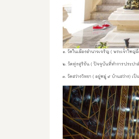
๑. วัดในเมืองอำนาจเจริญ ( พระเจ้าใหญ่ล
๒. วัดทุ่งสุริยัน ( ปัจจุบันที่ทำการประปาส
๓. วัดสว่างวิทยา ( อยู่หมู่ ๕ บ้านสว่าง) เป็