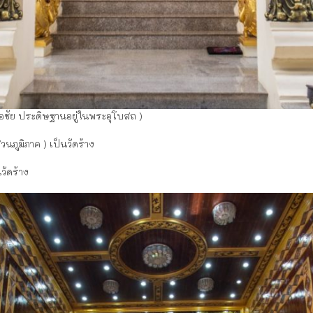
ือชัย ประดิษฐานอยู่ในพระอุโบสถ )
่วนภูมิภาค ) เป็นวัดร้าง
นวัดร้าง