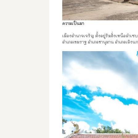
ความเป็นมา
เมืองอำนาจเจริญ ตั้งอยู่ริมฝั่งเหนือล
อำเภอเขมราฐ อำเภอชานุมาน อำเภอเลิงนก