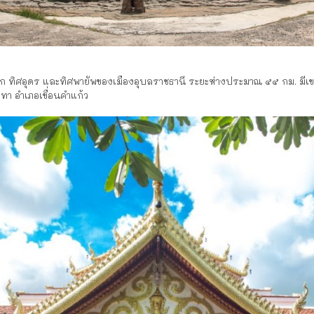
ำเซบก ทิศอุดร และทิศพายัพของเมืองอุบลราชธานี ระยะห่างประมาณ ๕๕ กม. มี
ทา อำเภอเขื่อนคำแก้ว