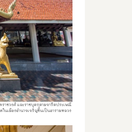
ปฮาดราชวงศ์ และราชบุตรตามจารีตประเพณี
ัดในเมืองอำนาจเจริญขึ้นเป็นอารามหลวง