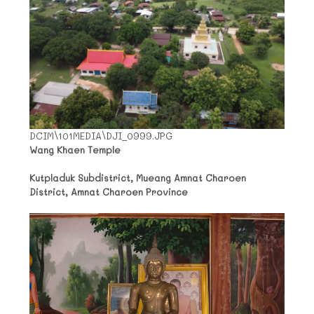
DCIM\101MEDIA\DJI_0999.JPG
Wang Khaen Temple
Kutpladuk Subdistrict, Mueang Amnat Charoen
District, Amnat Charoen Province