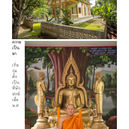
ความ
เป็น
มา
เริ่ม
ก่อ
ตั้ง
เป็น
ที่พัก
สงฆ์
เมื่อ
พ.ศ.