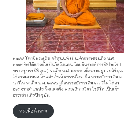
๒๔๕๕ โดยมีพระเสิก ศรีสุนนท์ เป็นเจ้าอาวาสจนถึง พ.ศ.
๒๔๙๙ จึงได้แต่งตั้งเป็นวัดวังแคน โดยมีพระอธิการสีปวะโร (
พระครูบวรสิริคุณ ) จนถึง พ.ศ. ๒๕๕๑ เมื่อพระครูบวรสิริคุณ
ได้มรณภาพลง จึงแต่งตั้งเจ้าอาวาสใหม่ คือ พระอธิการเติม อ
นาวิโล จนถึง พ.ศ. ๒๕๕๘ เมื่อพระอธิการเติม อนาวิโล ได้ลา
ออกจากตำแหน่ง จึงแต่งตั้ง พระอธิการวิชา โชติโก เป็นเจ้า
อาวาสจนถึงปัจจุบัน
กดเพื่อนำทาง