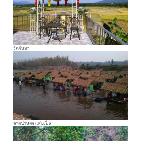
วัดคันนา
หาดบ้านดอนสบเปือ