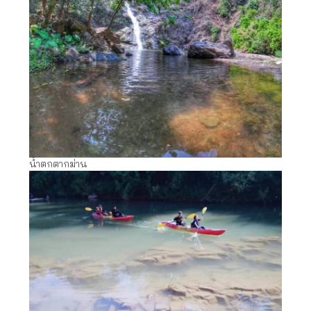
น้ำตกตากม่าน