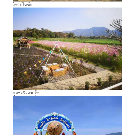
วิหารไทลื้อ
จุดชมวิวสายรุ้ง