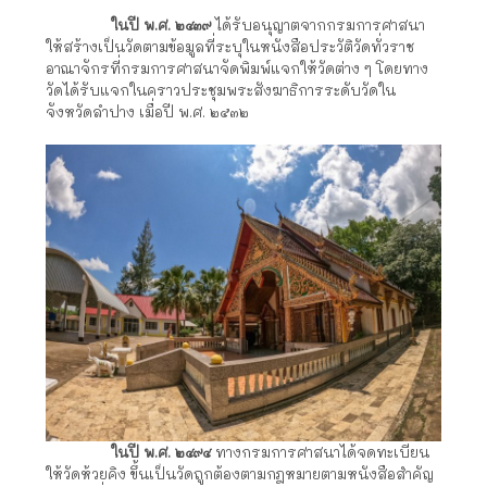
ในปี พ.ศ. ๒๔๓๙
ได้รับอนุญาตจากกรมการศาสนา
ให้สร้างเป็นวัดตามข้อมูลที่ระบุในหนังสือประวัติวัดทั่วราช
อาณาจักรที่กรมการศาสนาจัดพิมพ์แจกให้วัดต่าง ๆ โดยทาง
วัดได้รับแจกในคราวประชุมพระสังฆาธิการระดับวัดใน
จังหวัดลำปาง เมื่อปี พ.ศ. ๒๕๓๒
ในปี พ.ศ. ๒๔๙๔
ทางกรมการศาสนาได้จดทะเบียน
ให้วัดห้วยคิง ขึ้นเป็นวัดถูกต้องตามกฎหมายตามหนังสือสำคัญ