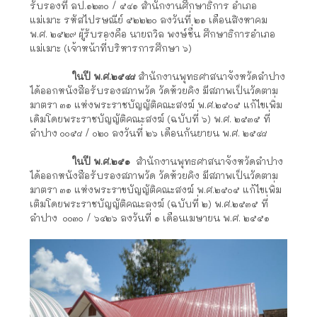
รับรองที่ ลป.๑๒๓๐ / ๕๔๑ สำนักงานศึกษาธิการ อำเภอ
แม่เมาะ รหัสไปรษณีย์ ๕๒๒๒๐ ลงวันที่ ๒๑ เดือนสิงหาคม
พ.ศ. ๒๕๒๙ ผู้รับรองคือ นายถวิล พงษ์ชื่น ศึกษาธิการอำเภอ
แม่เมาะ (เจ้าหน้าที่บริหารการศึกษา ๖)
ในปี พ.ศ.๒๕๔๘
สำนักงานพุทธศาสนาจังหวัดลำปาง
ได้ออกหนังสือรับรองสภาพวัด วัดห้วยคิง มีสภาพเป็นวัดตาม
มาตรา ๓๑ แห่งพระราชบัญญัติคณะสงฆ์ พ.ศ.๒๕๐๕ แก้ไขเพิ่ม
เดิมโดยพระราชบัญญัติคณะสงฆ์ (ฉบับที่ ๖) พ.ศ. ๒๕๓๕ ที่
ลำปาง ๐๐๕๘ / ๐๒๐ ลงวันที่ ๒๖ เดือนกันยายน พ.ศ. ๒๕๔๘
ในปี พ.ศ.๒๕๑
สำนักงานพุทธศาสนาจังหวัดลำปาง
ได้ออกหนังสือรับรองสภาพวัด วัดห้วยคิง มีสภาพเป็นวัดตาม
มาตรา ๓๑ แห่งพระราขบัญญัติคณะสงฆ์ พ.ศ.๒๕๐๕ แก้ไขเพิ่ม
เติมโดยพระราชบัญญัติคณะลงฆ์ (ฉบับที่ ๒) พ.ศ.๒๕๓๕ ที่
ลำปาง ๐๐๓๐ / ๖๔๒๖ ลงวันที่ ๑ เดือนเมษายน พ.ศ. ๒๕๕๑