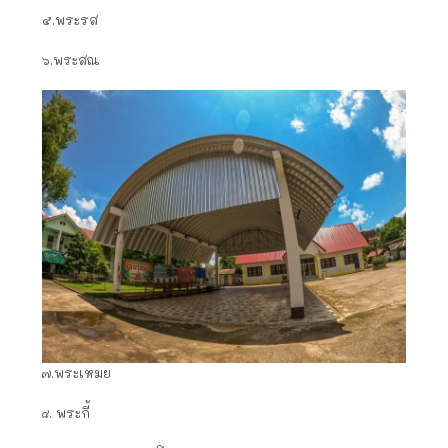
๕.พระรส
๖.พระสณ
๗.พระเหมย
๘. พระกี้