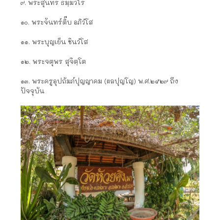
๙. พระสุนทร ธมฺมวโร
๑๐. พระจันทร์ติ๊บ อภิวํโส
๑๑. พระบุญเย็น ชินวํโส
๑๒. พระจตุพร สุจิตฺโต
๑๓. พระครูอุปถัมภ์ปุญญาคม (ผลปุญโญ) พ.ศ.๒๕๒๙ ถึง
ปัจจุบัน