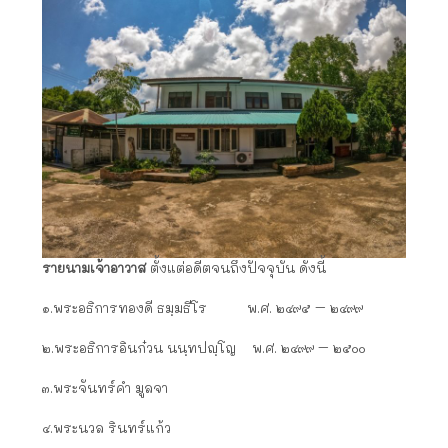
รายนามเจ้าอาวาส
ตั้งแต่อดีตจนถึงปัจจุบัน ดังนี้
๑.พระอธิการทองดี ธมฺมธีโร พ.ศ. ๒๔๙๕ – ๒๔๙๙
๒.พระอธิการอินก๋วน นนฺทปญฺโญ พ.ศ. ๒๔๙๙ – ๒๕๐๐
๓.พระจันทร์คำ มูลจา
๔.พระนวล รินทร์แก้ว