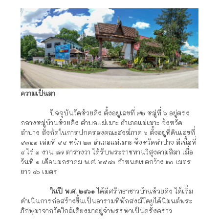
ความเป็นมา
ปัจจุบันวัดห้วยคิง ตั้งอยู่เลขที่ ๙๒ หมู่ที่ ๖ อยู่ตรง
กลางหมู่บ้านห้วยคิง ตำบลแม่เมาะ อำเภอแม่เมาะ จังหวัด
ลำปาง สังกัดในการปกครองคณะสงฆ์ภาค ๖ ตั้งอยู่ที่ดินเลขที่
๕๓๒๓ เล่มที่ ๕๔ หน้า ๒๓ อำเภอแม่เมาะ จังหวัดลำปาง มีเนื้อที่
๔ ไร่ ๓ งาน ๔๗ ตารางวา ได้รับพระราชทานวิสุงคามสีมา เมื่อ
วันที่ ๑ เดือนมกราคม พ.ศ. ๒๕๔๓ กำหนดเขตกว้าง ๒๐ เมตร
ยาว ๔๐ เมตร
ในปี พ.ศ. ๒๔๖๑
ได้มีศรัทธาชาวบ้านห้วยคิง ได้เริ่ม
ดำเนินการก่อสร้างขึ้นเป็นอารามที่พักสงฆ์โดยได้นิมนต์พระ
ภิกษุมาจากวัดใกล้เคียงมาอยู่จำพรรษาเป็นครั้งคราว