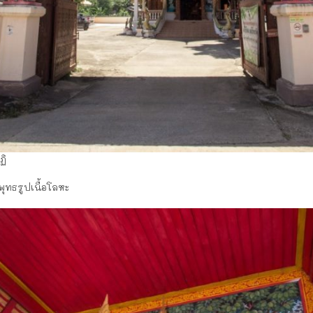
ฏิ
พุทธรูปเนื้อโลหะ