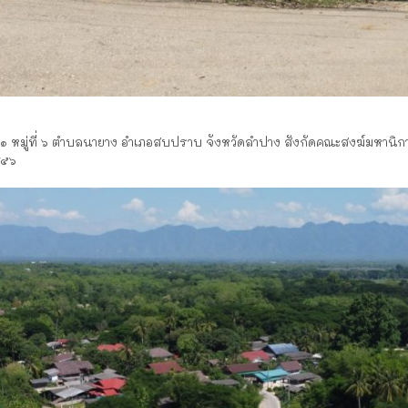
๔/๑ หมู่ที่ ๖ ตำบลนายาง อำเภอสบปราบ จังหวัดลำปาง สังกัดคณะสงฆ์มหานิกาย ที่
๒๔๕๖