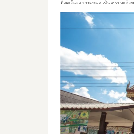
ทิศตะวันตก ประมาณ ๑ เส้น ๕ วา จดห้ว