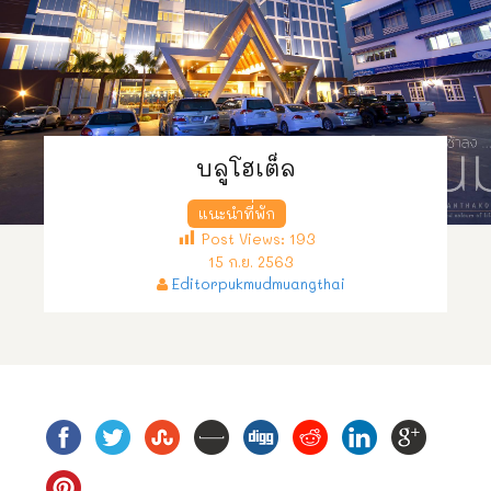
บลูโฮเต็ล
แนะนำที่พัก
Post Views:
193
15 ก.ย. 2563
Editorpukmudmuangthai