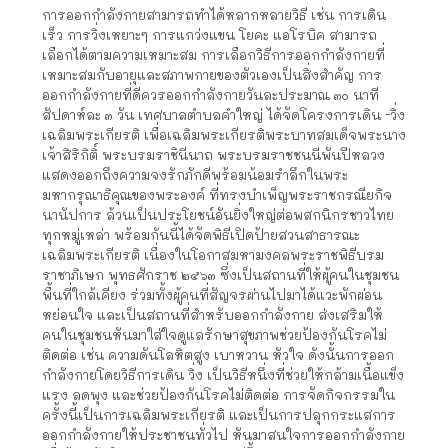
การออกกำลังกายสามารถทำได้หลากหลายวิธี เช่น การเดิน
เร็ว การวิ่งเหยาะๆ การแกว่งแขน โยคะ แอโรบิค สามารถ
เลือกได้ตามความเหมาะสม การเลือกวิธีการออกกำลังกายที่
เหมาะสมกับอายุและสภาพกายของตัวเองเป็นสิ่งสำคัญ การ
ออกกำลังกายที่ดีควรออกกำลังกายวันละประมาณ ๓๐ นาที
สัปดาห์ละ ๓ วัน เทศบาลตำบลคำใหญ่ ได้จัดโครงการเดิน -วิ่ง
เฉลิมพระเกียรติ เพื่อเฉลิมพระเกียรติพระบาทสมเด็จพระนาง
เจ้าสิริกิติ์ พระบรมราชินีนาถ พระบรมราชชนนีพันปีหลวง
แสดงออกถึงความจงรักภักดีพร้อมน้อมรำลึกในพระ
มหากรุณาธิคุณของพระองค์ ที่ทรงบำเพ็ญพระราชกรณียกิจ
นานัปการ ล้วนเป็นประโยชน์อันยิ่งใหญ่ต่อพสกนิกรชาวไทย
ทุกหมู่เหล่า พร้อมกันนี้ได้จัดพิธีเปิดป้ายสวนสาธารณะ
เฉลิมพระเกียรติ เนื่องในโอกาสมหามงคลพระราชพิธีบรม
ราชาภิเษก พุทธศักราช ๒๕๖๓ ซึ่งเป็นสถานที่ให้ผู้คนในชุมชน
พื้นที่ใกล้เคียง ร่วมทั้งผู้คนที่สัญจรผ่านไปมาได้แวะพักผ่อน
หย่อนใจ และเป็นสถานที่สำหรับออกกำลังกาย ส่งเสริมให้
คนในชุมชนหันมาใส่ใจดูแลรักษาสุขภาพช่วยป้องกันโรคไม่
ติดต่อ เช่น ความดันโลหิตสูง เบาหวาน หัวใจ ดังนั้นการออก
กำลังกายโดยวิธีการเดิน วิ่ง เป็นวิธีหนึ่งที่ช่วยให้กล้ามเนื้อแข็ง
แรง ลดพุง และช่วยป้องกันโรคไม่ติดต่อ การจัดกิจกรรมใน
ครั้งนี้เป็นการเฉลิมพระเกียรติ และเป็นการปลุกกระแสการ
ออกกำลังกายให้ประชาชนทั่วไป หันมาสนใจการออกกำลังกาย