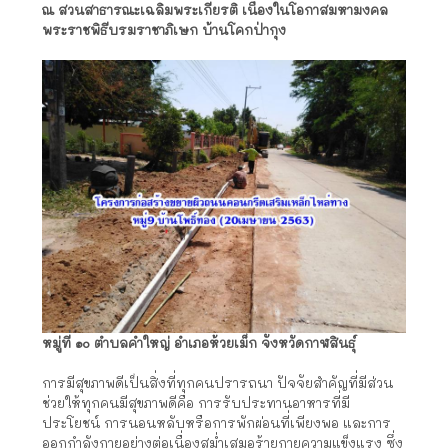
ณ สวนสาธารณะเฉลิมพระเกียรติ เนื่องในโอกาสมหามงคล
พระราชพิธีบรมราชาภิเษก บ้านโคกป่ากุง
หมู่ที่ ๑๐ ตำบลคำใหญ่ อำเภอห้วยเม็ก จังหวัดกาฬสินธุ์
การมีสุขภาพดีเป็นสิ่งที่ทุกคนปรารถนา ปัจจัยสำคัญที่มีส่วน
ช่วยให้ทุกคนมีสุขภาพดีคือ การรับประทานอาหารที่มี
ประโยชน์ การนอนหลับหรือการพักผ่อนที่เพียงพอ และการ
ออกกำลังกายอย่างต่อเนื่องสม่ำเสมอร้ายกายความแข็งแรง ซึ่ง