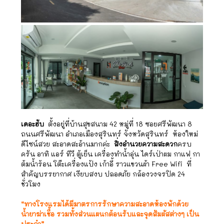
เดอะฮับ
ตั้งอยู่ที่บ้านสุขสนาม 42 หมู่ที่ 18 ซอยศรีพัฒนา 8
ถนนศรีพัฒนา อำเภอเมืองสุรินทร์ จังหวัดสุรินทร์ ห้องใหม่
ดีไซน์สวย สะอาดสะอ้านมากค่ะ
สิ่ง
อำนวยความสะดวก
ครบ
ครัน อาทิ
แอร์ ทีวี ตู้เย็น
เครื่องทำน้ำอุ่น
ไดร์เป่าผม
กาแฟ กา
ต้มน้ำร้อน
โต๊ะเครื่องแป้ง เก้าอี้
ราวแขวนผ้า Free Wifi ที่
สำคัญบรรยากาศ เงียบสงบ ปลอดภัย กล้องวงจรปิด 24
ชั่วโมง
“ทางโรงแรมได้มีมาตรการรักษาความสะอาดห้องพักด้วย
น้ำยาฆ่าเชื้อ รวมทั้งส่วนแผนกต้อนรับและจุดสัมผัสต่างๆ เป็น
ประจำ”