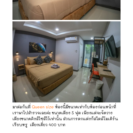
มาต่อกันที่
Queen size
ห้องนี้มีขนาดเท่ากับห้องก่อนหน้าที่
เราพาไปสำรวจเลยค่ะ ขนาดเตียง 5 ฟุต เพียงแต่จะจัดวาง
เตียงขนาดคิงส์ไซส์ไว้เท่านั้น ส่วนการตกแต่งก็สไตล์โมเดิร์น
เรียบหรู เตียงเดี่ยว 400 บาท