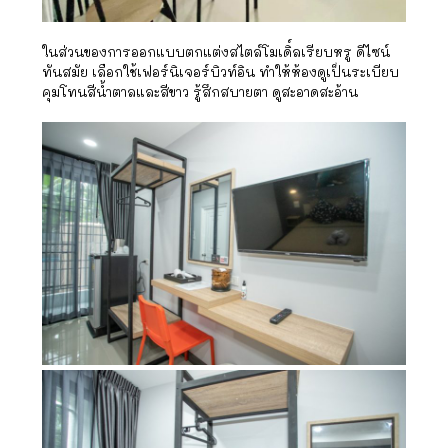
ในส่วนของการออกแบบตกแต่งสไตล์โมเดิ์ลเรียบหรู ดีไซน์
ทันสมัย เลือกใช้เฟอร์นิเจอร์บิวท์อิน ทำให้ห้องดูเป็นระเบียบ
คุมโทนสีน้ำตาลและสีขาว รู้สึกสบายตา ดูสะอาดสะอ้าน