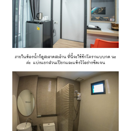
ภายในห้องน้ำก็ดูสะอาดสะอ้าน ที่นี้จะใช้ชักโครกแบบกด นะ
ค่ะ แบ่งแยกส่วนเปียกและแห้งไว้อย่างชัดเจน