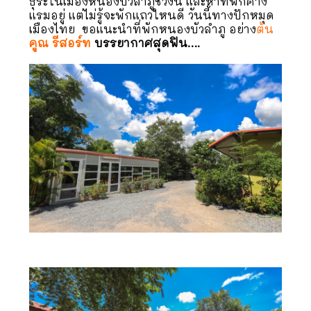
ธุระในเมืองหนองบัวลำภูช่วงนี้ และหาที่พักค้าง
แรมอยู่ แต่ไม่รู้จะพักแถวใหนดี วันนี้ทางปักหมุด
เมืองไทย ขอแนะนำที่พักหนองบัวลำภู อย่าง
ต้น
คูณ รีสอร์ท
บรรยากาศสุดฟิน….