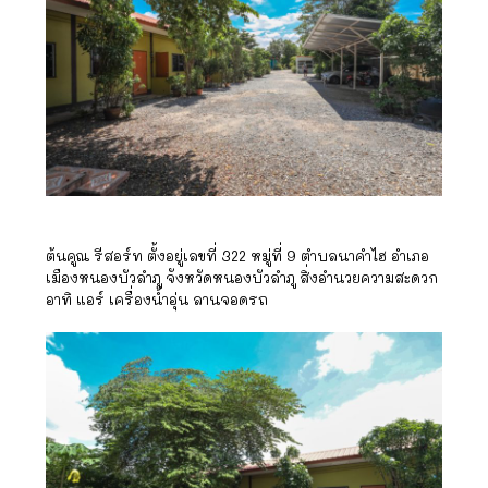
ต้นคูณ รีสอร์ท ตั้งอยู่เลขที่ 322 หมู่ที่ 9 ตำบลนาคำไฮ อำเภอ
เมืองหนองบัวลำภู จังหวัดหนองบัวลำภู สิ่งอำนวยความสะดวก
อาทิ แอร์ เครื่องน้ำอุ่น ลานจอดรถ