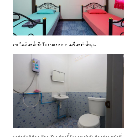
ภายในห้องน้ำชักโครกแบบกด เครื่องทำน้ำอุ่น