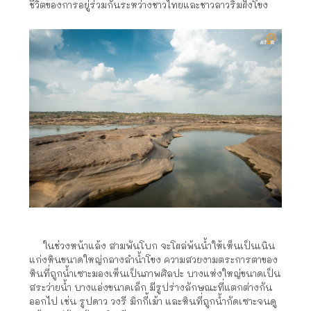
ชีวิตของการอยู่ร่วมกันระหว่างชาวไทยและชาวลาวริมฝั่งโขง
ในช่วงหน้าแล้ง สามพันโบก จะโผล่พ้นน้ำให้เห็นเป็นเนิน
แก่งหินขนาดใหญ่กลางลำน้ำโขง ความสวยงามตระการตาของ
หินที่ถูกน้ำเซาะมองเห็นเป็นภาพศิลปะ บางแห่งใหญ่ขนาดเป็น
สระว่ายน้ำ บางแอ่งขนาดเล็ก มีรูปร่างลักษณะที่แตกต่างกัน
ออกไป เช่น รูปดาว วงรี มิกกี้เม้า และหินที่ถูกน้ำกัดเซาะจนดู