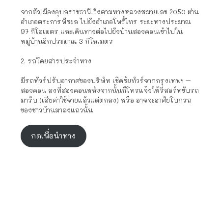
จากตัวเมืองอุบลราชธานี วิ่งตามทางหลวงหมายเลข 2050 ผ่าน
อำเภอตระการพืชผล ไปยังอำเภอโพธิ์ไทร ระยะทางประมาณ
97 กิโลเมตร และเดินทางต่อไปยังบ้านสองคอนเข้าไปใน
หมู่บ้านอีกประมาณ 3 กิโลเมตร
2. รถโดยสารประจำทาง
มีรถทัวร์ปรับอากาศของบริษัท เชิดชัยทัวร์จากกรุงเทพฯ –
สองคอน ลงที่สองคอนหลังจากนั้นก็โทรแจ้งให้รีสอร์ทขับรถ
มารับ (เสียค่าใช้จ่ายแล้วแต่ตกลง) หรือ อาจจะอาศัยโบกรถ
ของชาวบ้านมาลงแถวนั้น
กดเพื่อนำทาง