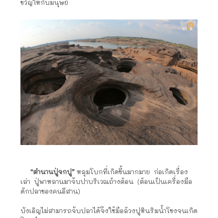
ขวัญให้กับมนุษย์
“ตำนานปู่จกปู”
หลุมโบกที่เกิดขึ้นมากมาย ก่อเกิดเรื่อง
เล่า ปู่พาหลานมาจับปาบริเวณถ้างต้อน (ต้อนเป็นเครื่องมือ
ดักปลาของคนอีสาน)
บังเอิญไม่สามารถจับปลาได้จึงใช้มือล้วงปูหินริมน้ำโขงจนเกิด