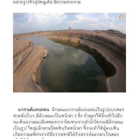
คล้ายรูปหัวสุนัขพูเดิล มีความสวยงาม
แกรนด์แคนยอน
ลักษณะแกรนด์แคนยอนในรูปแบบของ
สามพันโบก มีลักษณะเป็นหน้าผา 2 ฝั่ง ถ้ามองให้ลึกเข้าไปอีก
จะเห็นความละเอียดของการกัดเซาะจากลำน้ำโขงจะมีลักษณะ
เป็นรูป ใหญ่เล็กตามโขดหินริมหน้าผา ซึ่งจะทำให้ผู้พบเห็น
เกิดความมหัศจรรย์ที่ธรรมชาติได้รังสรรค์ออกมาเป็นของ