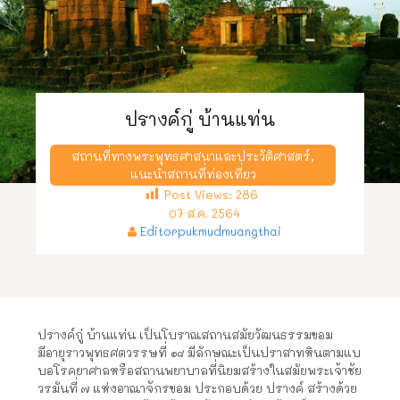
ปรางค์กู่ บ้านแท่น
สถานที่ทางพระพุทธศาสนาและประวัติศาสตร์
,
แนะนำสถานที่ท่องเที่ยว
Post Views:
286
07 ส.ค. 2564
Editorpukmudmuangthai
ปรางค์กู่ บ้านแท่น เป็นโบราณสถานสมัยวัฒนธรรมขอม
มีอายุราวพุทธศตวรรษที่ ๑๘ มีลักษณะเป็นปราสาทหินตามแบ
บอโรคยาศาลหรือสถานพยาบาลที่นิยมสร้างในสมัยพระเจ้าชัย
วรมันที่ ๗ แห่งอาณาจักรขอม ประกอบด้วย ปรางค์ สร้างด้วย