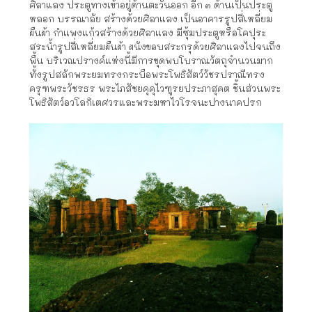
ศิลาแลง ประตูทางเข้าอยู่ด้านตะวันออก อีก ๓ ด้านเป็นประตู
หลอก บรรณาลัย สร้างด้วยศิลาแลง เป็นอาคารรูปสี่เหลี่ยม
ผืนผ้า กำแพงแก้วสร้างด้วยศิลาแลง มีซุ้มประตูหรือโคปุระ
สระน้ำรูปสี่เหลี่ยมผืนผ้า ผนังขอบสระกรุด้วยศิลาแลงไปจนถึง
พื้น บริเวณปรางค์แห่งนี้มีการขุดพบโบราณวัตถุจำนวนมาก
ทั้งรูปสลักพระยมทรงกระบือพระโพธิสัตว์วัชรปราณีทรง
ครุฑพระวัชรธร พระไภสัชยคุคุไวฑูรยประภาสุคต ชิ้นส่วนพระ
โพธิสัตว์อวโลกิเตศวรและพระมหาไวโรจนะปางนาคปรก