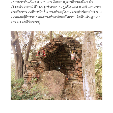
อย่างมากอันเนื่องมาจากการลักลอบขุดหาสิ่งของมีค่า ตัว
อุโมงค์พระองค์มีใบเสมาหินทรายอยู่หนึ่งแผ่น และมีแท่นรอง
ประติมากรรมอีกหนึ่งชิ้น ทางด้านอุโมงค์พระสังข์เองยังมีซาก
อิฐกองอยู่อีกหลายกองทางด้านทิศตะวันออก ซึ่งสันนิษฐานว่า
อาจจะเคยมีวิหารอยู่