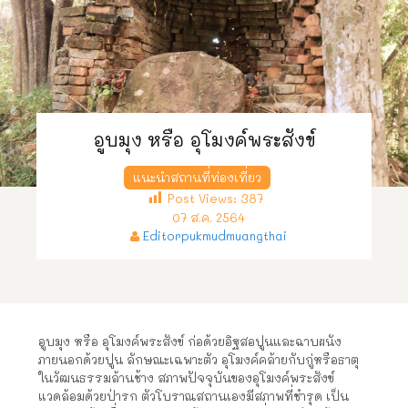
อูบมุง หรือ อุโมงค์พระสังข์
แนะนำสถานที่ท่องเที่ยว
Post Views:
387
07 ส.ค. 2564
Editorpukmudmuangthai
อูบมุง หรือ อุโมงค์พระสังข์ ก่อด้วยอิฐสอปูนและฉาบผนัง
ภายนอกด้วยปูน ลักษณะเฉพาะตัว อุโมงค์คล้ายกับกู่หรือธาตุ
ในวัฒนธรรมล้านช้าง สภาพปัจจุบันของอุโมงค์พระสังข์
แวดล้อมด้วยป่ารก ตัวโบราณสถานเองมีสภาพที่ชำรุด เป็น