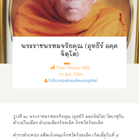
พระราชพรหมจริยคุณ (อุทธีร์ อคฺค
จิตฺโต)
Post Views:
499
10 ส.ค. 2564
Editorpukmudmuangthai
รูปที่ ๑๐ พระราชพรหมจริยคุณ (อุทธีร์ อคฺคจิตฺโต) วัดเวฬุวัน
ตำบลในเมือง อำเภอเมืองร้อยเอ็ด จังหวัดร้อยเอ็ด
ดำรงตำแหน่ง อดีตเจ้าคณะจังหวัดร้อยเอ็ด เกิดเมื่อวันที่ ๕