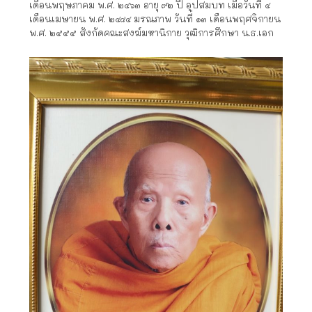
เดือนพฤษภาคม พ.ศ. ๒๔๖๓ อายุ ๙๒ ปี อุปสมบท เมื่อวันที่ ๔
เดือนเมษายน พ.ศ. ๒๔๘๔ มรณภาพ วันที่ ๑๓ เดือนพฤศจิกายน
พ.ศ. ๒๕๕๕ สังกัดคณะสงฆ์มหานิกาย วุฒิการศึกษา น.ธ.เอก