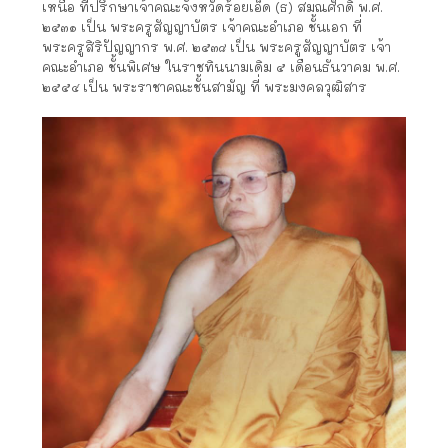
เหนือ ที่ปรึกษาเจ้าคณะจังหวัดร้อยเอ็ด (ธ) สมณศักดิ์ พ.ศ.
๒๕๓๑ เป็น พระครูสัญญาบัตร เจ้าคณะอำเภอ ชั้นเอก ที่
พระครูสิริปัญญากร พ.ศ. ๒๕๓๘ เป็น พระครูสัญญาบัตร เจ้า
คณะอำเภอ ชั้นพิเศษ ในราชทินนามเดิม ๕ เดือนธันวาคม พ.ศ.
๒๕๕๔ เป็น พระราชาคณะชั้นสามัญ ที่ พระมงคลวุฒิสาร