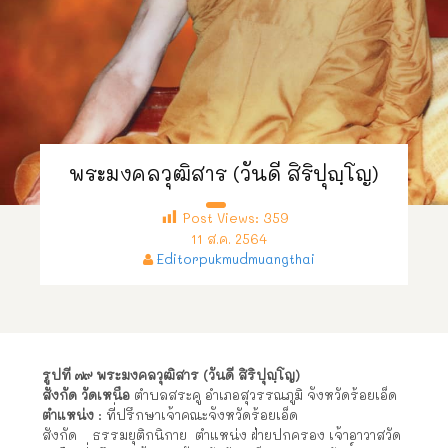
พระมงคลวุฒิสาร (วันดี สิริปุญฺโญ)
Post Views:
359
11 ส.ค. 2564
Editorpukmudmuangthai
รูปที่ ๗๙ พระมงคลวุฒิสาร (วันดี สิริปุญฺโญ)
สังกัด วัดเหนือ
ตำบลสระคู อำเภอสุวรรณภูมิ จังหวัดร้อยเอ็ด
ตำแหน่ง
: ที่ปรึกษาเจ้าคณะจังหวัดร้อยเอ็ด
สังกัด ธรรมยุติกนิกาย ตำแหน่ง ฝ่ายปกครอง เจ้าอาวาสวัด