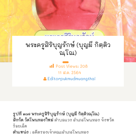
พระครูสิริบุญรักษ์ (บุญมี กิตฺติว
ณฺโณ)
Post Views:
208
11 ส.ค. 2564
Editorpukmudmuangthai
รูปที่ ๑๐๗ พระครูสิริบุญรักษ์ (บุญมี กิตฺติวณฺโณ)
สังกัด วัดโพนทองใหม่
ตำบลแวง อำเภอโพนทอง จังหวัด
ร้อยเอ็ด
ตำแหน่ง
: อดีตรองเจ้าคณะอำเภอโพนทอง