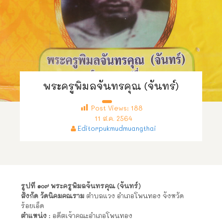
พระครูพิมลจันทรคุณ (จันทร์)
Post Views:
188
11 ส.ค. 2564
Editorpukmudmuangthai
รูปที่ ๑๐๙ พระครูพิมลจันทรคุณ (จันทร์)
สังกัด วัดนิคมคณราม
ตำบลแวง อำเภอโพนทอง จังหวัด
ร้อยเอ็ด
ตำแหน่ง
: อดีตเจ้าคณะอำเภอโพนทอง