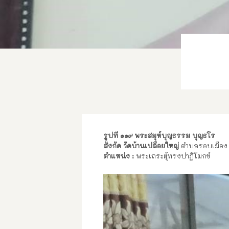
รูปที่ ๑๑๙ พระสมุห์บุญธรรม บุญธโร
สังกัด วัดบ้านเปลือยใหญ่
ตำบลรอบเมือง อำ
ตำแหน่ง
:
พระเถระผู้ทรงปาฏิโมกข์