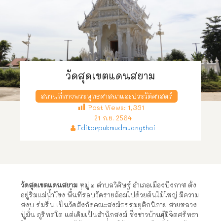
วัดสุดเขตแดนสยาม
สถานที่ทางพระพุทธศาสนาและประวัติศาสตร์
Post Views:
1,331
21 ก.ย. 2564
Editorpukmudmuangthai
วัดสุดเขตแดนสยาม
หมู่ ๓ ตำบลวิศิษฐ์ อำเภอเมืองบึงกาฬ ตั้ง
อยู่ริมแม่น้ำโขง พื้นที่รอบวัดรายล้อมไปด้วยต้นไม้ใหญ่ มีความ
สงบ ร่มรื่น เป็นวัดสังกัดคณะสงฆ์ธรรมยุติกนิกาย สายหลวง
ปู่มั่น ภูริทตโต แต่เดิมเป็นสำนักสงฆ์ ซึ่งชาวบ้านผู้มีจิตศรัทธา