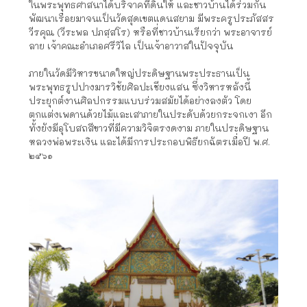
ในพระพุทธศาสนาได้บริจาคที่ดินให้ และชาวบ้านได้ร่วมกัน
พัฒนาเรื่อยมาจนเป็นวัดสุดเขตแดนสยาม มีพระครูประภัสสร
วีรคุณ (วีระพล ปภสฺสโร) หรือที่ชาวบ้านเรียกว่า พระอาจารย์
ลาย เจ้าคณะอำเภอศรีวิไล เป็นเจ้าอาวาสในปัจจุบัน
ภายในวัดมีวิหารขนาดใหญ่ประดิษฐานพระประธานเป็น
พระพุทธรูปปางมารวิชัยศิลปะเชียงแสน ซึ่งวิหารหลังนี้
ประยุกต์งานศิลปกรรมแบบร่วมสมัยได้อย่างลงตัว โดย
ตกแต่งเพดานด้วยไม้และเสาภายในประดับด้วยกระจกเงา อีก
ทั้งยังมีอุโบสถสีขาวที่มีความวิจิตรงดงาม ภายในประดิษฐาน
หลวงพ่อพระเงิน และได้มีการประกอบพิธียกฉัตรเมื่อปี พ.ศ.
๒๕๖๑