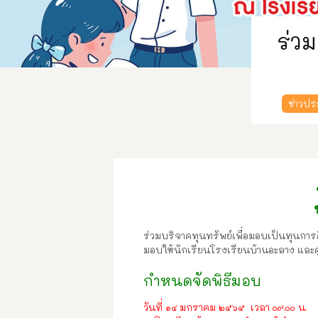
ร่ว
ข่าวปร
ร่วมบริจาคทุนทรัพย์เพื่อมอบเป็นทุนกา
มอบให้นักเรียนโรงเรียนบ้านอะลาง และศู
กำหนดจัดพิธีมอบ
วันที่ ๑๔ มกราคม ๒๕๖๕ เวลา ๐๙.๐๐ น.