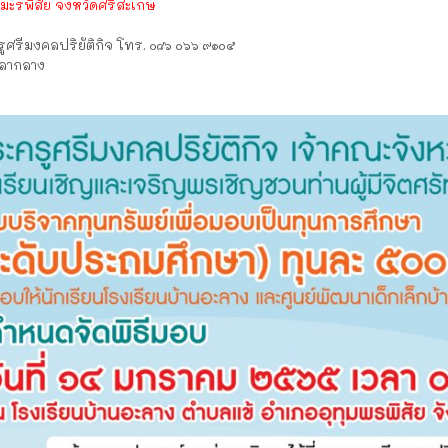
มะรพิสัย จังหวัดศรีสะเกษ
ูศรีมงคลปริยัติกิจ โทร. ๐๘๖ ๐๖๖ ๙๑๐๕
าลากลาง