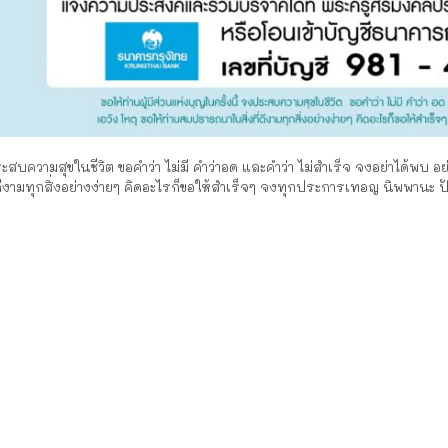
ระสบความสุขในชีวิต ขอคำว่า ไม่มี คำว่าอด และคำว่า ไม่สำเร็จ จงอย่าได้พบ อย
ดีงามทุกสิ่งอย่างง่ายๆ คิดอะไรก็ขอให้สำเร็จๆ จงทุกประการเทอญ นิพพานะ ป