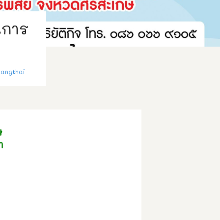
นการ
angthai
ษ
า