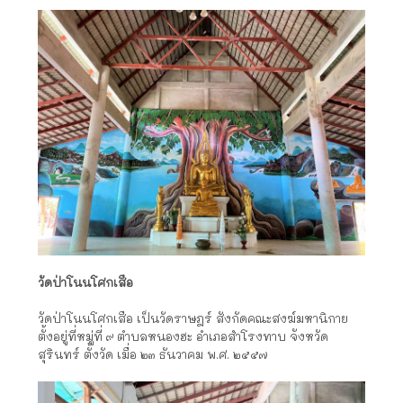
วัดป่าโนนโศกเสือ
วัดป่าโนนโศกเสือ เป็นวัดราษฎร์ สังกัดคณะสงฆ์มหานิกาย
ตั้งอยู่ที่หมู่ที่ ๙ ตำบลหนองฮะ อำเภอสำโรงทาบ จังหวัด
สุรินทร์ ตั้งวัด เมื่อ ๒๓ ธันวาคม พ.ศ. ๒๕๕๗