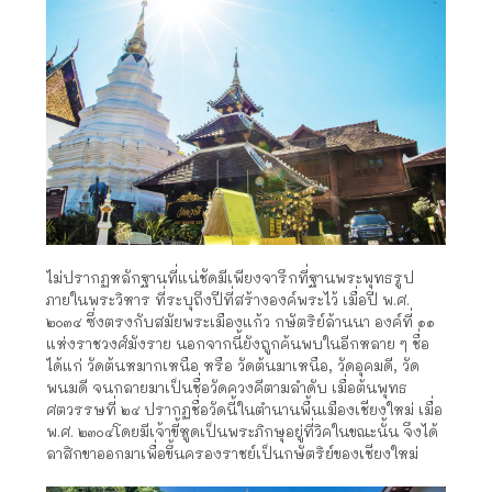
ไม่ปรากฏหลักฐานที่แน่ชัดมีเพียงจารึกที่ฐานพระพุทธรูป
ภายในพระวิหาร ที่ระบุถึงปีที่สร้างองค์พระไว้ เมื่อปี พ.ศ.
๒๐๓๔ ซึ่งตรงกับสมัยพระเมืองแก้ว กษัตริย์ล้านนา องค์ที่ ๑๑
แห่งราชวงศ์มังราย นอกจากนี้ยังถูกค้นพบในอีกหลาย ๆ ชื่อ
ได้แก่ วัดต้นหมากเหนือ หรือ วัดต้นมาเหนือ, วัดอุคมดี, วัด
พนมดี จนกลายมาเป็นชื่อวัดควงคีตามลำดับ เมื่อต้นพุทธ
ศตวรรษที่ ๒๔ ปรากฏชื่อวัดนี้ในตำนานพื้นเมืองเชียงใหม่ เมื่อ
พ.ศ. ๒๓๐๔โดยมีเจ้าขี้หูดเป็นพระภิกษุอยู่ที่วิคในขณะนั้น จึงได้
ลาสิกขาออกมาเพื่อขึ้นครองราชย์เป็นกษัตริย์ของเชียงใหม่