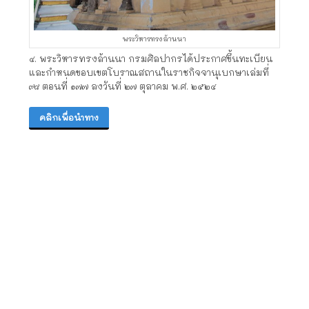
พระวิหารทรงล้านนา
๔. พระวิหารทรงล้านนา กรมศิลปากรได้ประกาศขึ้นทะเบียน
และกำหนดขอบเขตโบราณสถานในราชกิจจานุเบกษาเล่มที่
๙๘ ตอนที่ ๑๗๗ ลงวันที่ ๒๗ ตุลาคม พ.ศ. ๒๕๒๔
คลิกเพื่อนำทาง