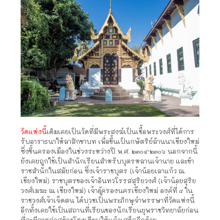
วัดแห่งนี้
เดิมเคยเป็นวัดที่มีพระสงฆ์เป็นเชื้อพระวงศ์ที่ได้การ
รับอาราธนาให้ลาสิกขาบท เพื่อขึ้นเป็นกษัตริย์ล้านนาเชียงใหม่
ซึ่งขึ้นครองเมืองในช่วงระหว่างปี พ.ศ. ๒๓๐๔-๒๓๐๖ นอกจากนี้
ยังเคยถูกใช้เป็นสำนักเรียนสำหรับบุตรหลานเจ้านาย และข้า
ราชสำนักในสมัยก่อน ซึ่งเจ้าราชบุตร (เจ้าน้อยเลาแก้ว ณ
เชียงใหม่) ราชบุตรของเจ้าอินทวโรรสสุริยวงศ์ (เจ้าน้อยสุริย
วงศ์เมฆะ ณ เชียงใหม่) เจ้าผู้ครองนครเชียงใหม่ องค์ที่ ๘ ใน
ราชวงศ์เจ้าเจ็ดตน ได้บวชเป็นพระภิกษุจำพรรษาที่วัดแห่งนี้
อีกทั้งเคยใช้เป็นสถานที่เรียนของนักเรียนยุพราชวิทยาลัยก่อน
ที่จะมีการก่อสร้างโรงเรียนให้แล้วเสร็จอีกด้วย