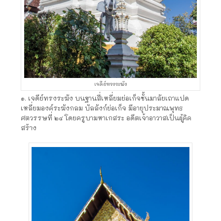
เจดีย์ทรงระฆัง
๑. เจดีย์ทรงระฆัง บนฐานสี่เหลี่ยมย่อเก็จชั้นมาลัยเถาแปด
เหลี่ยมองค์ระฆังกลม บัลลังก์ย่อเก็จ มีอายุประมาณพุทธ
ศตวรรษที่ ๒๔ โดยครูบามหาเกสระ อดีตเจ้าอาวาสเป็นผู้คิค
สร้าง