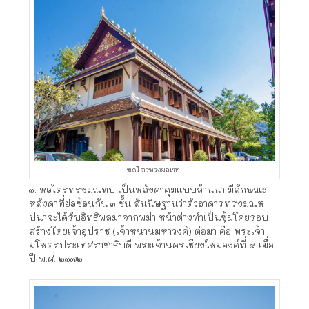
หอไตรทรงมณทป
๓. หอไตรทรงมณทป เป็นหลังคาคุมแบบล้านนา มีลักษณะ
หลังคาที่ย่อซ้อนกัน ๓ ชั้น สันนิษฐานว่าตัวอาคารทรงมณห
ปน่าจะได้รับอิทธิพลมาจากพม่า หน้าต่างทำเป็นซุ้มโคยรอบ
สร้างโดยเจ้าอุปราช (เจ้าหนานมหาวงศ์) ต่อมา คือ พระเจ้า
มโหตรประเทศราชาธิบดี พระเจ้านครเชียงใหม่องค์ที่ ๕ เมื่อ
ปี พ.ศ. ๒๓๗๒