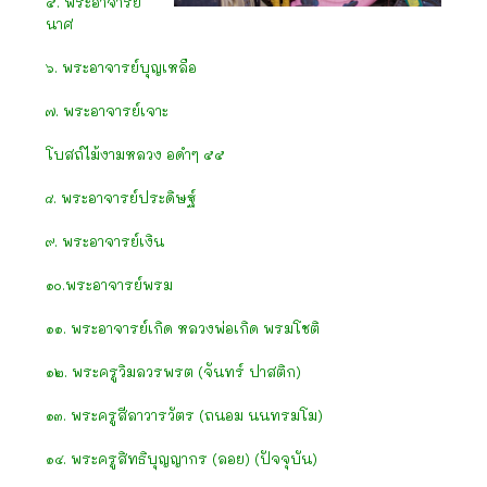
๕. พระอาจารย์
นาศ
๖. พระอาจารย์บุญเหลือ
๗. พระอาจารย์เจาะ
โบสถ์ไม้งามหลวง อดำๆ ๕๕
๘. พระอาจารย์ประดิษฐ์
๙. พระอาจารย์เงิน
๑๐.พระอาจารย์พรม
๑๑. พระอาจารย์เกิด หลวงพ่อเกิด พรมโชติ
๑๒. พระครูวิมลวรพรต (จันทร์ ปาสติก)
๑๓. พระครูสีลาวารวัตร (ถนอม นนทรมโม)
๑๔. พระครูสิทธิบุญญากร (ลอย) (ปัจจุบัน)