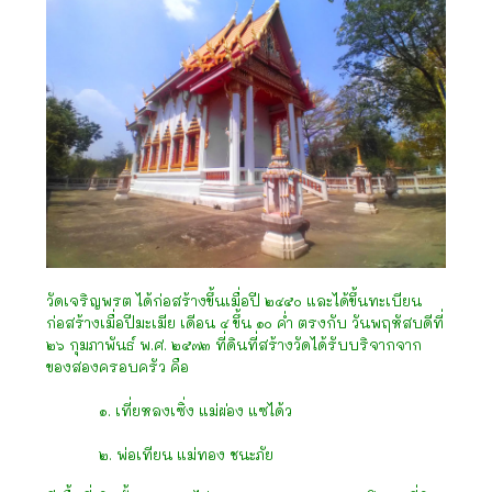
วัดเจริญพรต ได้ก่อสร้างขึ้นเมื่อปี ๒๔๕๐ และได้ขึ้นทะเบียน
ก่อสร้างเมื่อปีมะเมีย เดีอน ๔ ขึ้น ๑๐ ค่ำ ตรงกับ วันพฤหัสบดีที่
๒๖ กุมภาพันธ์ พ.ศ. ๒๕๗๓ ที่ดินที่สร้างวัดได้รับบริจากจาก
ของสองครอบครัว คือ
๑. เที่ยหลงเซิ่ง แม่ผ่อง แซได้ว
๒. พ่อเทียน แม่ทอง ชนะภัย