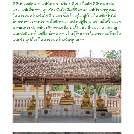
ที่ดินของต่อจาก แม่น้อย ราชวัตร ทิศเหนือติดที่ดินของ พ่อ
แช่ม แม่เต็ม ชาญสูงเนิน ทิศใต้ติดที่ดินของ แม่บัว พาขุนทด
ในการก่อสร้างวัดได้มี พ่อยา ซึ่งเป็นผู้ใหญ่บ้านในสมัยนั้นได้
ชักชวนชาวบ้านสร้าง ดังมีรายนามท่านผู้ที่ร่วมสร้างดังนี้ พ่อมา
พรมเสนา สมุดมัน เดียราลงเข็ง พ่อปิ่น แม่มี พ่อนาค แม่บุญ
และฟออินทร์ แม่ผึ้ง ช่องสว่าง เป็นผู้รับภาระในการก่อสร้างวัด
และรับอุปถัมภ์ในการก่อสร้างวัดทุกอย่าง