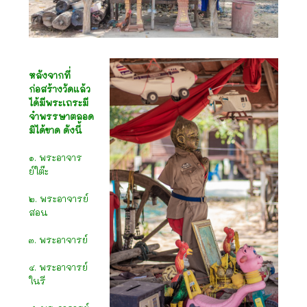
หลังจากที่
ก่อสร้างวัดแล้ว
ได้มีพระเถระมี
จำพรรษาตลอด
มิได้ขาด ดังนี้
๑. พระอาจาร
ย์ใต๊ะ
๒. พระอาจารย์
สอน
๓. พระอาจารย์
๔. พระอาจารย์
ในรี