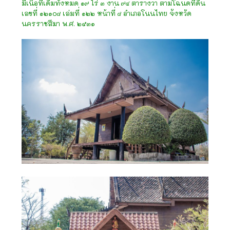
มีเนื้อที่เดิมทั้งหมด ๑๙ ไร่ ๓ งาน ๙๔ ตารางวา ตามโฉนดที่ดิน
เลขที่ ๑๒๑o๘ เล่มที่ ๑๒๒ หน้าที่ ๘ อำเภอโนนไทย จังหวัด
นครราชสีมา พ.ศ. ๒๕๓๑