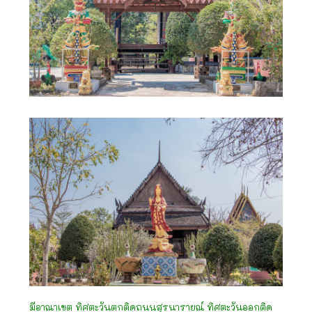
มีอาณาเขต ทิศตะวันตกติดถนนสุรนารายณ์ ทิศตะวันออกติด