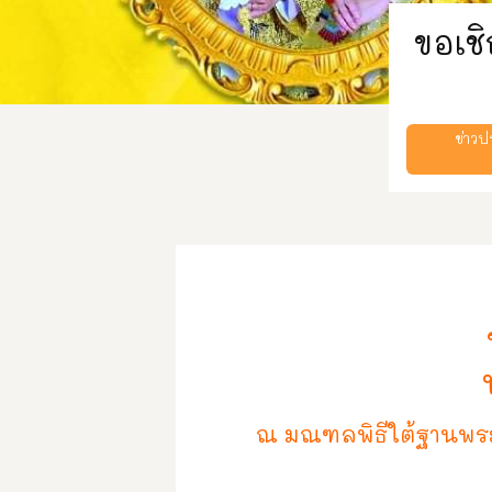
ขอเช
ข่าวป
ณ มณฑลพิธีใต้ฐานพระใ