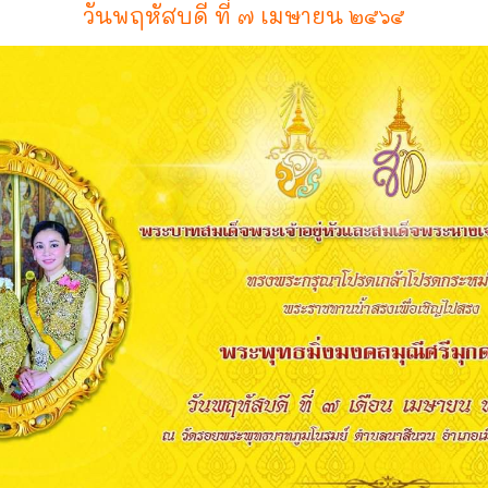
วันพฤหัสบดี ที่ ๗ เมษายน ๒๕๖๕