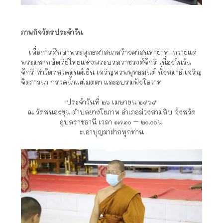
ภาพกิจวัตรประจำวัน
เพื่อการศึกษาพระพุทธศาสนาสร้างศาสนทายาท ถวายแด่
พระมหากษัตริย์ไทยแห่งพระบรมราชวงศ์จักรี เนื่องในวัน
จักรี ทำวัตรสวดมนต์เย็น เจริญพรพพุทธมนต์ นั่งสมาธิ เจริญ
จิตภาวนา กรวดน้ำแผ่เมตตา และอบรมฟังโอวาท
ประจำวันที่ ๒๖ เมษายน ๒๕๖๕
ณ วัดหนองขุ่น ตำบลยางโยภาพ อำเภอม่วงสามสิบ จังหวัด
อุบลราชธานี เวลา ๑๗.๓๐ – ๒๐.๐๐น.
#เอาบุญมาฝากทุกท่าน