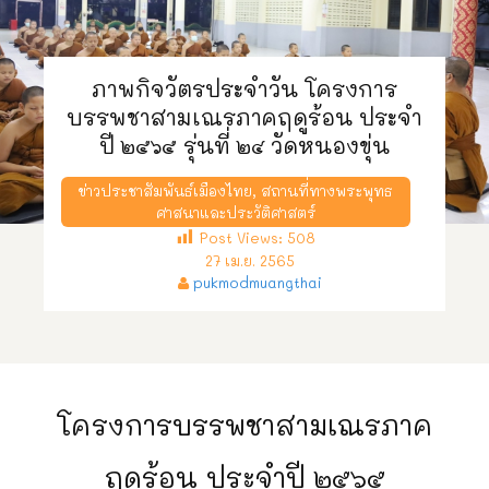
ภาพกิจวัตรประจำวัน โครงการ
บรรพชาสามเณรภาคฤดูร้อน ประจำ
ปี ๒๕๖๕ รุ่นที่ ๒๔ วัดหนองขุ่น
ข่าวประชาสัมพันธ์เมืองไทย
,
สถานที่ทางพระพุทธ
ศาสนาและประวัติศาสตร์
Post Views:
508
27 เม.ย. 2565
pukmodmuangthai
โครงการบรรพชาสามเณรภาค
ฤดูร้อน ประจำปี ๒๕๖๕