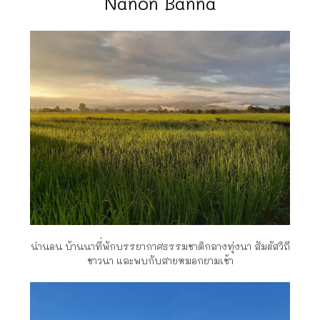
Nanon Banna
น่านอน บ้านนาที่พักบรรยากาศธรรมชาติกลางทุ่งนา สัมผัสวิถี
ชาวนา และพบกับสายหมอกยามเช้า