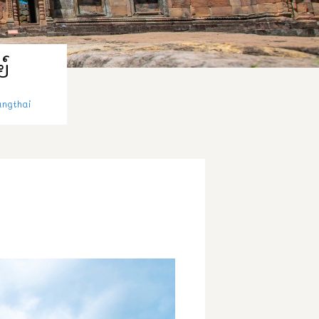
์
ngthai