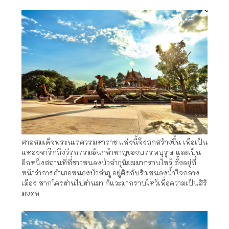
ศาลสมเด็จพระนเรศวรมหาราช แห่งนี้จึงถูกสร้างขึ้น เพื่อเป็น
แหล่งจารึกถึงวีรกรรมอันกล้าหาญของบรรพบุรุษ และเป็น
อีกหนึ่งสถานที่ที่ชาวหนองบัวลำภูนิยมมากราบไหว้ ตั้งอยู่ที่
หน้าว่าการอำเภอหนองบัวลำภู อยู่ติดกับริมหนองน้ำใจกลาง
เมือง หากใครผ่านไปผ่านมา ก็แวะมากราบไหว้เพื่อความเป็นสิริ
มงคล