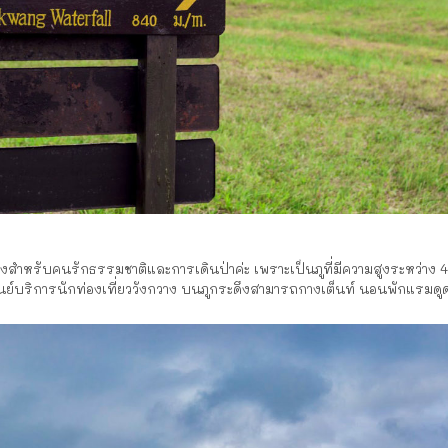
แห่งสำหรับคนรักธรรมชาติและการเดินป่าค่ะ เพราะเป็นภูที่มีความสูงระหว่าง 4
ูนย์บริการนักท่องเที่ยววังกวาง บนภูกระดึงสามารถกางเต็นท์ นอนพักแรมดูด