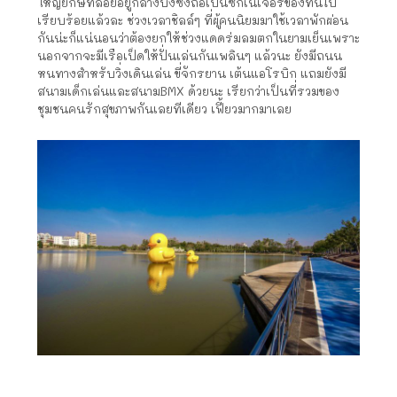
ใหญ่ยักษ์ที่ลอยอยู่กลางบึงซึ่งถือเป็นซิกเนเจอร์ของที่นี่ไป
เรียบร้อยแล้วละ ช่วงเวลาชิลล์ๆ ที่ผู้คนนิยมมาใช้เวลาพักผ่อน
กันน่ะก็แน่นอนว่าต้องยกให้ช่วงแดดร่มลมตกในยามเย็นเพราะ
นอกจากจะมีเรือเป็ดให้ปั่นเล่นกันเพลินๆ แล้วนะ ยังมีถนน
หนทางสำหรับวิ่งเดินเล่น ขี่จักรยาน เต้นแอโรบิก แถมยังมี
สนามเด็กเล่นและสนามBMX ด้วยนะ เรียกว่าเป็นที่รวมของ
ชุมชนคนรักสุขภาพกันเลยทีเดียว เฟี้ยวมากมาเลย