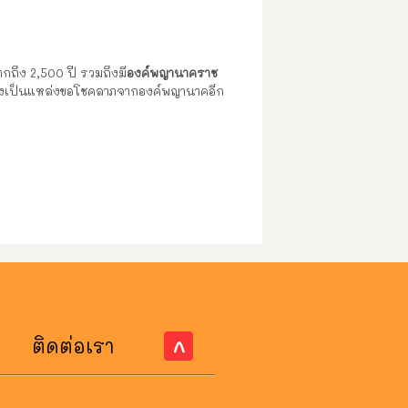
มากถึง 2,500 ปี รวมถึงมี
องค์พญานาคราช
้ว ยังเป็นแหล่งขอโชคลาภจากองค์พญานาคอีก
ติดต่อเรา
^