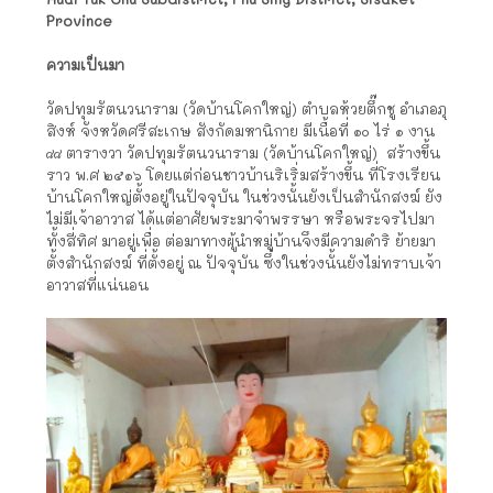
Province
ความเป็นมา
วัดปทุมรัตนวนาราม (วัดบ้านโคกใหญ่) ตำบลห้วยตึ๊กชู อำเภอภู
สิงห์ จังหวัดศรีสะเกษ สังกัดมหานิกาย มีเนื้อที่ ๑๐ ไร่ ๑ งาน
๘๘ ตารางวา วัดปทุมรัตนวนาราม (วัดบ้านโคกใหญ่) สร้างขึ้น
ราว พ.ศ ๒๕๑๖ โดยแต่ก่อนชาวบ้านริเริ่มสร้างขึ้น ที่โรงเรียน
บ้านโคกใหญ่ตั้งอยู่ในปัจจุบัน ในช่วงนั้นยังเป็นสำนักสงฆ์ ยัง
ไม่มีเจ้าอาวาส ได้แต่อาศัยพระมาจำพรรษา หรือพระจรไปมา
ทั้งสี่ทิศ มาอยู่เพื่อ ต่อมาทางผู้นำหมู่บ้านจึงมีความดำริ ย้ายมา
ตั้งสำนักสงฆ์ ที่ตั้งอยู่ ณ ปัจจุบัน ซึ่งในช่วงนั้นยังไม่ทราบเจ้า
อาวาสที่แน่นอน