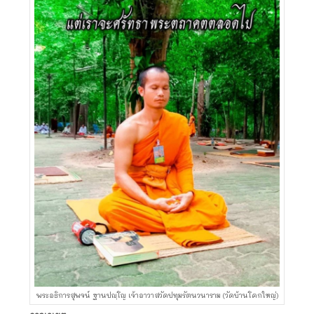
พระอธิการสุพจน์ ฐานปญฺโญ เจ้าอาวาสวัดปทุมรัตนวนาราม (วัดบ้านโคกใหญ่)