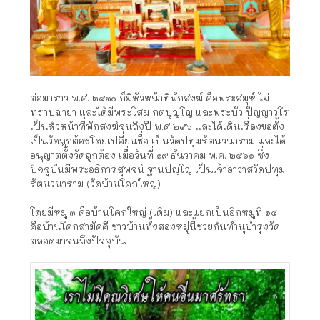
ต่อมาราว พ.ศ. ๒๕๓๐ ก็มีหัวหน้าที่พักสงฆ์ คือพระสมุห์ ไม่
ทราบฉายา และได้มีพระโสม กตปุญโญ และพระบัว ปัญญาวโร
เป็นหัวหน้าที่พักสงฆ์จนถึงปี พ.ศ ๒๕๖ และได้เดินเรื่องขอตั้ง
เป็นวัดถูกต้องโดยเปลี่ยนชื่อ เป็นวัดปทุมรัตนวนาราม และได้
อนุญาตตั้งวัดถูกต้อง เมื่อวันที่ ๑๙ ธันวาคม พ.ศ. ๒๕๖๑ ซึ่ง
ปัจจุบันมีพระอธิการสุพจน์ ฐานปญฺโญ เป็นเจ้าอาวาสวัดปทุม
รัตนวนาราม (วัดบ้านโคกใหญ่)
โดยมีหมู่ ๓ คือบ้านโคกใหญ่ (เดิม) และแยกเป็นอีกหมู่ที่ ๑๔
คือบ้านโคกสามัคคี ชาวบ้านทั้งสองหมู่นี้ช่วยกันทำนุบำรุงวัด
ตลอดมาจนถึงปัจจุบัน