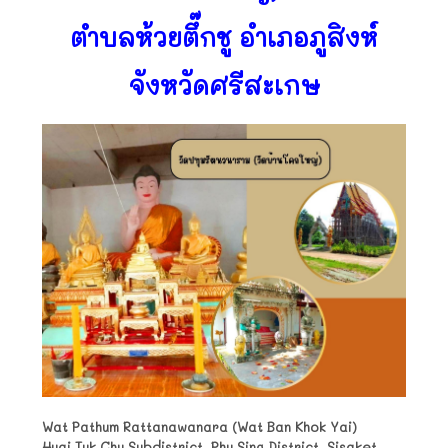
ตำบลห้วยตึ๊กชู อำเภอภูสิงห์
จังหวัดศรีสะเกษ
Wat Pathum Rattanawanara (Wat Ban Khok Yai)
Huai Tuk Chu Subdistrict, Phu Sing District, Sisaket