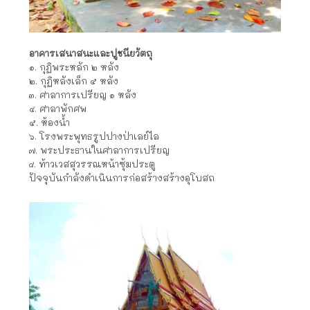
อาคารเสนาสนะและปูชนียวัตถุ
๑. กุฏิพระหลัก ๒ หลัง
๒. กุฏิหลังเล็ก ๕ หลัง
๓. ศาลาการเปรียญ ๑ หลัง
๔. ศาลาพักศพ
๕. ห้องน้ำ
๖. โรงพระพุทธรูปปางป่าเลย์ไล
๗. พระประธานในศาลาการเปรียญ
๘. ท้าวเวสสุวรรณหน้าซุ้มประตู
ปัจจุบันกำลังดำเนินการก่อสร้างสร้างอุโบสถ