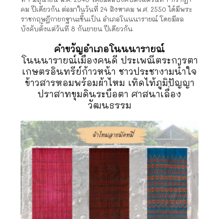
คม
ปีเดียวกัน
ต่อมาในวันที่ 24 สิงหาคม พ.ศ. 2550
ได้มีพระ
ราชกฤษฎีกายกฐานะขึ้นเป็น อำเภอโนนนารายณ์ โดยมีผล
บังคับตั้งแต่วันที่ 8 กันยายน
ปีเดียวกัน
คำขวัญอำเภอโนนนารายณ์
โนนนารายณ์เมืองคนดี ประเพณีตระการตา
เกษตรอินทรีย์ก้าวหน้า ชาวประชางามน้ำใจ
ข้าวสารหอมพร้อมผ้าไหม เทิดไท้ภูมิปัญญา
ปราสาทขุมดินระบือตา ศาสนาเลื่อง
วัฒนธรรม