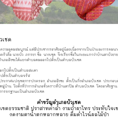
ัวเชด
่มีความอุดมสมบูรณ์ แต่มีประชากรอาศัยอยู่น้อยเนื่องจากเป็นป่าและการคม
ัวคือ นายบัว ภรรยา ชื่อ นางเชด จึงเรียกชื่อในระยะแรกว่าบ้านตาบัวยาย
เภอสังขะได้แยกตำบลดมออกไปตั้งเป็นตำบลบัวเชด
กไปตั้งเป็นตำบลสะเดา
ตั้งเป็นตำบลจรัส
กาศแบ่งเขตการปกครอง อำเภอสังขะ ตั้งเป็นกิ่งอำเภอบัวเชด ประกอบ
บ้าน โยตั้งที่ว่าการอำเภอชั่วคราวที่บ้านตาปิม ตำบลบัวเชด โดยอาศัยฐา
บการยกฐานะเป็นอำเภอบัวเชด
คำขวัญอำเภอบัวเชด
ดเขตธรรมชาติ ปราสาทค่าล้ำ งามถ้ำผาไทร ประทับใจเ
งดงามตาน้ำตกหลากหลาย ดื่มด่ำไวน์ผลไม้ป่า