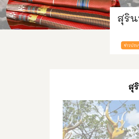
สุริ
ข่าวประ
สุ