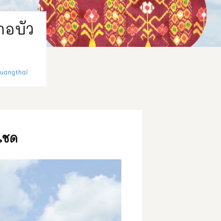
ภอบัว
uangthai
เชด