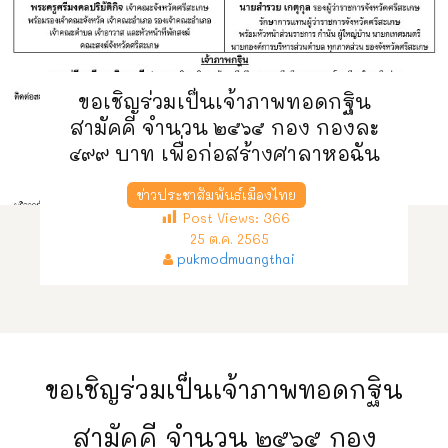
ขอเชิญร่วมเป็นเจ้าภาพทอดกฐิน
สามัคคี จำนวน ๒๕๖๕ กอง กองละ
๔๙๙ บาท เพื่อก่อสร้างศาลาหอฉัน
ข่าวประชาสัมพันธ์เมืองไทย
Post Views:
366
25 ต.ค. 2565
pukmodmuangthai
ขอเชิญร่วมเป็นเจ้าภาพทอดกฐิน
สามัคคี จำนวน ๒๕๖๕ กอง