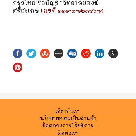
กรุงไทย ชื่อบัญชี “วิทยาลัยสงฆ์
ศรีสะเกษ
เลขที่ ๓๓๑-๓-๑๒๗๔๖-๗
เกี่ยวกับเรา
นโยบายความเป็นส่วนตัว
ข้อตกลงการใช้บริการ
ติดต่อเรา