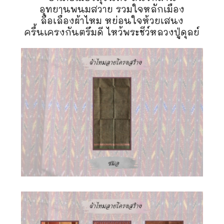
อุทยานพนมสวาย รวมใจหลักเมือง
ลือเลื่องผ้าไหม หย่อนใจห้วยเสนง
ครื้นเครงกันตรึมดี ไหว้พระชีว์หลวงปู่ดุลย์