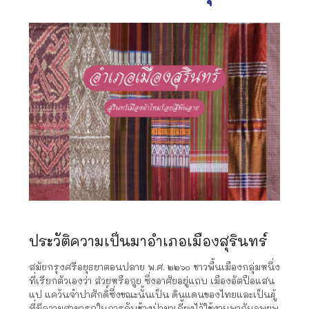
ประวัติความเป็นมาอำเภอเมืองสุรินทร์
สมัยกรุงศรีอยุธยาตอนปลาย พ.ศ. ๒๒๖๐ ชาวพื้นเมืองกลุ่มหนึ่ง
ที่เรียกตัวเองว่า ส่วยหรือกูย ซึ่งอาศัยอยู่แถบ เมืองอัตปือแสน
แป แคว้นจำปาศักดิ์ซึ่งขณะนั้นเป็น ดินแดนของไทยและเป็นผู้
ที่มีความสามารถในการจับช้างป่ามาเลี้ยงไว้ใช้งานพากันอพยพ