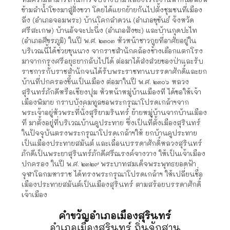
ข้ามลำน้ำโขงมาสู่ฝั่งขวา โดยได้แยกย้ายกันไปตั้งชุมชนที่เมือง
ลีง (อำเภอจอมพระ) บ้านโคกลำดวน (อำเภอขุขันธ์ จังหวัด
ศรีสะเกษ) บ้านอัจจะปะนึ่ง (อำเภอสังขะ) และบ้านกุดปะไท
(อำเภอศีขรภูมิ) ในปี พ.ศ. ๒๓๐๓ หัวหน้าชาวกูยที่อาศัยอยู่ใน
บริเวณนี้ได้ช่วยขุนนาง จากราชสำนักคล้องช้างเผือกแตกโรง
มาจากกรุงศรีอยุธยากลับไปได้ ต่อมาได้ส่งส่วยของป่าและรับ
ราชการกับราชสำนักจนได้รับพระราชทานบรรดาศักดิ์และยก
บ้านที่ปกครองขึ้นเป็นเมือง ต่อมาในปี พ.ศ. ๒๓๐๖ หลวง
สุรินทร์ภักดีหรือเชียงปุม หัวหน้าหมู่บ้านเมืองที ได้ขอให้เจ้า
เมืองพิมาย กราบบังคมทูลขอพระกรุณาโปรดเกล้าฯจาก
พระเจ้าอยู่หัวพระที่นั่งสุริยามรินทร์ ย้ายหมู่บ้านจากบ้านเมือง
ที มาตั้งอยู่ที่บริเวณบ้านคูประทาย ซึ่งเป็นที่ตั้งเมืองสุรินทร์
ในปัจจุบันตรงพระกรุณาโปรดเกล้าฯให้ ยกบ้านคูประทาย
เป็นเมืองประทายสมันต์ และเลื่อนบรรดาศักดิ์หลวงสุรินทร์
ภักดีเป็นพระยาสุรินทร์ภักดีศรีณรงค์จางวาง ให้เป็นเจ้าเมือง
ปกครอง ในปี พ.ศ. ๒๓๒๙ พระบาทสมเด็จพระพุทธยอดฟ้า
จุฬาโลกมหาราช ได้ทรงพระกรุณาโปรดเกล้าฯ ให้เปลี่ยนชื่อ
เมืองประทายสมันต์เป็นเมืองสุรินทร์ ตามสร้อยบรรดาศักดิ์
เจ้าเมือง
คำขวัญอำเภอเมืองสุรินทร์
อำเภอเมืองสุรินทร์ ถิ่นจักสาน