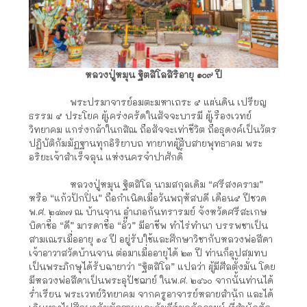
หลวงปู่หมุน ฐิตสิโลสิริอายุ ๑๐๙ ปี
พระปรมาจารย์อมตะมหาเถระ ๕ แผ่นดิน เปรียญ
ธรรม ๕ ประโยค ผู้เคร่งครัดในสัจจะบารมี ผู้เรืองเวทย์
วิทยาคม แกร่งกล้าในกสิณ ถือสัจจะเท่าชีวิต ถือธุดงค์เป็นวัตร
ปฏิบัติกัมมัฏฐานทุกอิริยาบถ ทายาทผู้สืบสายพุทธาคม พระ
อริยะเจ้าสำเร็จลุน แห่งนครจำปาศักดิ์
หลวงปู่หมุน ฐิตสิโล นามสกุลเดิม “ศรีสงคราม”
หรือ “แก้วปักปิ่น” ถือกำเนิดเมื่อวันพฤหัสบดี เดือน๕ ปีชวด
พ.ศ. ๒๔๓๗ ณ บ้านจาน อำเภอกันทรารมย์ จังหวัดศรีสะเกษ
บิดาชื่อ “ดี” มารดาชื่อ “อั๊ว” มีอาชีพ ทำไร่ทำนา บรรพชาเป็น
สามเณรเมื่ออายุ ๑๔ ปี อยู่รับใช้และศึกษาวิชากับหลวงพ่อสีดา
เจ้าอาวาสวัดบ้านจาน ต่อมาเมื่ออายุได้ ๒๓ ปี ท่านก็อุปสมทบ
เป็นพระภิกษุได้รับฉายาว่า “ฐิตสิโล” แปลว่า ผู้มีศีลตั้งมั่น โดย
มีหลวงพ่อสีดาเป็นพระอุปัชฌาย์ ในพ.ศ. ๒๔๖๐ จากนั้นท่านได้
ร่ำเรียน พระเวทย์วิทยาคม จากครูอาจารย์หลายสำนัก และได้