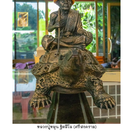
หลวงปู่หมุน ฐิตสีโล (ศรีสงคราม)