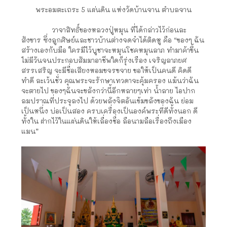
พระอมตะเถระ 5 แผ่นดิน แห่งวัดบ้านจาน ตำบลจาน
วาจาสิทธิ์ของหลวงปู่หมุน ที่ได้กล่าวไว้ก่อนละ
สังขาร ซึ่งลูกศิษย์และชาวบ้านต่างจดจำได้ติดหู คือ “ของๆ ฉัน
สร้างเองกับมือ ใครมีไว้บูชาจะหมุนโชคหมุนลาภ ทำมาค้าขึ้น
ไม่มีวันจนประกอบสัมมาอาชีพใดก็รุ่งเรือง เจริญลาภยศ
สรรเสริญ จะมีชื่อเสียงหอมขจรขจาย ขอให้เป็นคนดี คิดดี
ทำดี ละเว้นชั่ว คุณพระจะรักษาเทวดาจะคุ้มครอง แม้นว่าฉัน
จะตายไป ของๆฉันจะขลังกว่านี้อีกหลายๆเท่า น้ำลาย ไอปาก
ลมปราณที่ประจุลงไป ด้วยพลังจิตอันเข้มขลังของฉัน ย่อม
เป็นหนึ่ง บ่อเป็นสอง ครบเครื่องเป็นองค์พระที่ดีทั้งนอก ดี
ทั้งใน ฝากไว้ในแผ่นดินให้เลื่องชื่อ ลือนามลือเรื่องถึงเมือง
แมน”