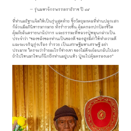
– รุ่นมหาจักรพรรตราธิราช ปี ๔๕
ที่ท่านอธิฐานจิตให้เป็นรุ่นสุดท้าย ซึ่งวัตถุมงคลที่ท่านปลุกเสก
ก็ล้วนมีอภินิหารมากมาย ทั้งร่ำรวยขึ้น คุ้มครองปกป้องชีวิต
คุ้มภัยอันตรายนานัปการ และธรรมะที่หลวงปู่หมุนกล่าวเป็น
ประจำว่า “ของขลังของท่านเป็นของดี ของสูงมีค่าให้ทำความดี
และจะเจริญรุ่งเรือง ร่ำรวย เป็นเศรษฐีมหาเศรษฐี อย่า
ประมาท ใครจะว่าร้ายอะไรก็ช่างเขา ของไม่ดีจะย้อนกลับไปเอง
ถ้าไปไหนมาไหนก็นึกถึงท่านอยู่บนหัว ปู่จะไปคุ้มครองเอง”