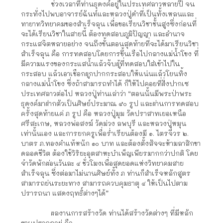
ช่วงเวลาที่ท่านธุดงค์อยู่ในประเทศลาวหลายปี จน
กระทั่งไปพบอาจารย์ฉันท์และหลวงปู่ดำที่เป็นทั้งเหลนและ
ทายาทวิทยาคมของสำเร็จลุน เพื่อขอเรียนวิชาชั้นสูงซึ่งก่อนที่
จะได้เรียนวิชาในสายนี้ ต้องทดสอบภูมิปัญญา และอำนาจ
กระแสจิตหลายอย่าง จนถึงขั้นตอนสุดท้ายที่จะได้มาเรียนวิชา
สำเร็จลุน คือ การทดสอบโดยการขึ้นเรือไปกลางแม่น้ำโขง ที่
มีความแรงของกระแสน้ำแล้วจับผู้ที่ทดสอบใส่เข้าไปใน
กระสอบ แล้วเอาเชือกผูกปากกระสอบให้แน่นแล้วโยนทิ้ง
กลางแม่น้ำโขง ซึ่งถ้าสามารถทำได้ ก็ให้ไปคอยที่ฝั่งปากเซ
ประเทศลาวต่อไป หลวงปู่ท่านเล่าว่า “ตอนนั้นมีพระป่าพระ
ธุดงค์มาฝากตัวเป็นศิษย์ประมาณ ๕๐ รูป และผ่านการทดสอบ
ครั้งสุดท้ายแค่ ภ รูป คือ หลวงปู่มุม วัดปราสาทเยอเหนือ
ศรีสะเกษ, หลวงพ่อสงฆ์ วัดม่วง ลพบุรี และหลวงปู่หมุน
เท่านั้นเอง และการยกครูเพื่อร่ำเรียนต้องมี ๑. ไตรจีวร ๒.
บาตร ภ.ทองคำแท้หนัก ๑๐ บาท และต้องตั้งสัจจะห้ามลาสิกขา
ดลอดชีวิต ต้องใช้วิริยะอุตสาหะบำเพ็ญเพียรมากกว่าปกติ โดย
จำวัดพักผ่อนวันละ ๔ ชั่วโมงเพื่อสุดยอดแห่งวิทยาคมสาย
สำเร็จลุน ซึ่งต่อมาไม่นานศิษย์ทั้ง ภ ท่านก็สำเร็จหลักสูตร
สามารถย่นระยะทาง สามารถควบคุมธาตุ ๔ ให้เป็นไปตาม
ปรารถนา แสดงฤทธิ์ต่างๆได้”
ผลงานการสร้างวัด ท่านได้สร้างวัดต่างๆ ที่มีหลัก
ฐานปรากฏอยู่ คือ