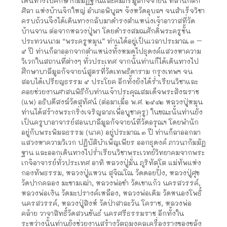
เดินทางไปศึกษากัมมัฏฐานและคัมภีร์มูลกัจจายน์ ที่สำนักตัก
ศิลา แห่งบ้านจิกใหญ่ อำเภอพิบูลฯ จังหวัดอุบลฯ จนสำเร็จวิชา
ครบถ้วนจึงได้เดินทางกลับมาดำรงตำแหน่งเจ้าอาวาสที่วัด
บ้านจาน ต่อจากหลวงปู่พา โดยดำรงสมณศักดิ์พระครูชั้น
ประทวนนาม “พระครูหมุน” ท่านได้อยู่เป็นเวลาประมาณ ๓ –
๕ ปี ท่านก็ลาออกจากตำแหน่งทั้งหมดไปธุดงค์แสวงหาความ
วิเวกในสถานที่ต่างๆ ทั่วประเทศ จากนั้นท่านก็ได้เดินทางไป
ศึกษาบาลีมูลกัจจายน์สูตรที่วัดเทพธิดาราม กรุงเทพฯ จน
สอบได้เปรียญธรรม ๕ ประโยค อีกทั้งยังได้ร่ำเรียนวิชาและ
คอยช่วยงานศาสนพิธีกับท่านเจ้าประคุณสมเด็จพระสังฆราช
(แพ) อธิบดีสงฆ์วัดสุทัศน์ (ต่อมาเมื่อ พ.ศ. ๒๕๔๒ หลวงปู่หมุน
ท่านได้สร้างพระกริ่งเจริญลาภเพื่อบูชาครู) ในขณะนั้นท่านยัง
เป็นครูบาอาจารย์สอนบาลีมูลกัจจายน์ที่วัดอรุณฯ โดยพำนัก
อยู่กับพระพิมลธรรม (นาค) อยู่ประมาณ ๓ ปี ท่านก็ลาออกมา
แสวงหาความวิเวก ปฏิบัติบำเพ็ญเพียร ออกธุดงค์ ภาวนากัมมัฏ
ฐาน และออกเดินทางไปร่ำเรียนวิชาพระเวทย์วิทยาคมจากพระ
เกจิอาจารย์ทั่วประเทศ อาทิ หลวงปู่มั่น ภูริทัตโต แม่ทัพแห่ง
กองทัพธรรม, หลวงปู่แหวน สุจิณโณ วัดดอยปั๋ง, หลวงปู่ศุข
วัดปากคลอง มะขามเฒ่า, หลวงพ่อขำ วัดเขาแก้ว นครสวรรค์,
หลวงพ่อเงิน วัดมะปรางค์เหลือง, หลวงพ่อเดิม วัดหนองโพธิ์
นครสวรรค์, หลวงปู่สิงห์ วัดป่าสาละวัน โคราช, หลวงพ่อ
คล้าย วาจาสิทธิ์วัดสวนขันธ์ นครศรีธรรมราช อีกทั้งใน
ระหว่างนั้นท่านยังช่วยงานสร้างวัตถุมงคลเครื่องรางของขลัง