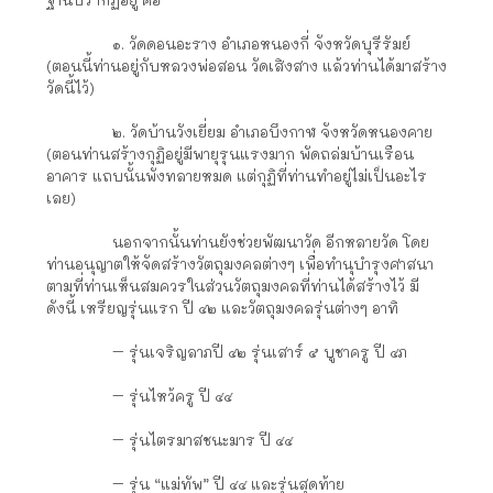
๑. วัดดอนอะราง อำเภอหนองกี่ จังหวัดบุรีรัมย์
(ตอนนี้ท่านอยู่กับหลวงพ่อสอน วัดเสิงสาง แล้วท่านได้มาสร้าง
วัดนี้ไว้)
๒. วัดบ้านวังเยี่ยม อำเภอบึงกาฬ จังหวัดหนองคาย
(ตอนท่านสร้างกุฏิอยู่มีพายุรุนแรงมาก พัดถล่มบ้านเรือน
อาคาร แถบนั้นพังทลายหมด แต่กุฏิที่ท่านทำอยู่ไม่เป็นอะไร
เลย)
นอกจากนั้นท่านยังช่วยพัฒนาวัด อีกหลายวัด โดย
ท่านอนุญาตให้จัดสร้างวัตถุมงคลต่างๆ เพื่อทำนุบำรุงศาสนา
ตามที่ท่านเห็นสมควรในส่วนวัตถุมงคลที่ท่านได้สร้างไว้ มี
ดังนี้ เหรียญรุ่นแรก ปี ๔๒ และวัตถุมงคลรุ่นต่างๆ อาทิ
– รุ่นเจริญลาภปี ๔๒ รุ่นเสาร์ ๕ บูชาครู ปี ๔ภ
– รุ่นไหว้ครู ปี ๔๔
– รุ่นไตรมาสชนะมาร ปี ๔๔
– รุ่น “แม่ทัพ” ปี ๔๔ และรุ่นสุดท้าย