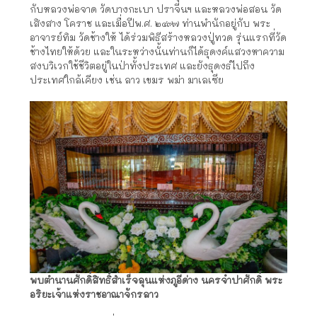
กับหลวงพ่อจาด วัดบางกะเบา ปราจีนฯ และหลวงพ่อสอน วัด
เสิงสาง โคราช และเมื่อปีพ.ศ. ๒๔๙๗ ท่านพำนักอยู่กับ พระ
อาจารย์ทิม วัดช้างให้ ได้ร่วมพิธีสร้างหลวงปู่ทวด รุ่นแรกที่วัด
ช้างไทยให้ด้วย และในระหว่างนั้นท่านก็ได้ธุดงค์แสวงหาความ
สงบวิเวกใช้ชีวิตอยู่ในป่าทั้งประเทศ และยังธุดงธ์ไปถึง
ประเทศใกล้เคียง เช่น ลาว เขมร พม่า มาเลเซีย
พบตำนานศักดิ์สิทธิ์สำเร็จลุนแห่งภูอีด่าง นครจำปาศักดิ์ พระ
อริยะเจ้าแห่งราชอาณาจักรลาว